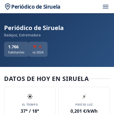
Periódico de Siruela
Periódico de Siruela
Badajoz, Extremadura
1.766
▼ -5
habitantes
vs 2024
DATOS DE HOY EN SIRUELA
☀️
⚡
EL TIEMPO
PRECIO LUZ
37° / 18°
0,201 €/kWh