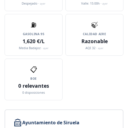
Despejado ·
Valle: 15:00h ·
ayer
ayer
⛽️
🍃
GASOLINA 95
CALIDAD AIRE
1,620 €/L
Razonable
Media Badajoz ·
AQI 32 ·
ayer
ayer
📋
BOE
0 relevantes
0 disposiciones
Ayuntamiento de Siruela