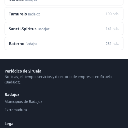
Tamurejo
190 hab.
Badajoz
Sancti-Spíritus
141 hab.
Badajoz
Baterno
231 hab.
Badajoz
Periódico de Siruela
Noticias, el tiempo, servicios y directorio de empresas en Siruela
(Badajoz).
Badajoz
Municipios de Badajoz
Extremadura
Legal