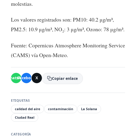
molestias.
Los valores registrados son: PM10: 40.2 μg/m³,
PM2.5: 10.9 μg/m³, NO₂: 3 μg/m³, Ozono: 78 μg/m³.
Fuente: Copernicus Atmosphere Monitoring Service
(CAMS) vía Open-Meteo.
WhatsApp
Facebook
X
Copiar enlace
ETIQUETAS
calidad del aire
contaminación
La Solana
Ciudad Real
CATEGORÍA