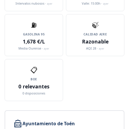
Intervalos nubosos ·
Valle: 15:00h ·
ayer
ayer
⛽️
🍃
GASOLINA 95
CALIDAD AIRE
1,678 €/L
Razonable
Media Ourense ·
AQI 28 ·
ayer
ayer
📋
BOE
0 relevantes
0 disposiciones
Ayuntamiento de Toén