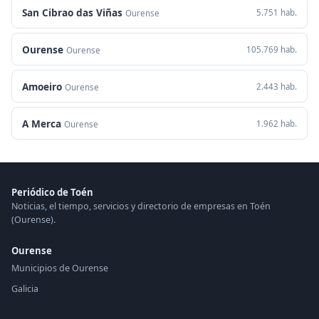
San Cibrao das Viñas
5.751 hab.
Ourense
Ourense
105.769 hab.
Ourense
Amoeiro
2.443 hab.
Ourense
A Merca
1.962 hab.
Ourense
Periódico de Toén
Noticias, el tiempo, servicios y directorio de empresas en Toén
(Ourense).
Ourense
Municipios de Ourense
Galicia