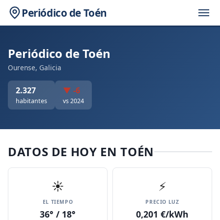
Periódico de Toén
Periódico de Toén
Ourense, Galicia
2.327
▼ -6
habitantes
vs 2024
DATOS DE HOY EN TOÉN
☀️
⚡
EL TIEMPO
PRECIO LUZ
36° / 18°
0,201 €/kWh