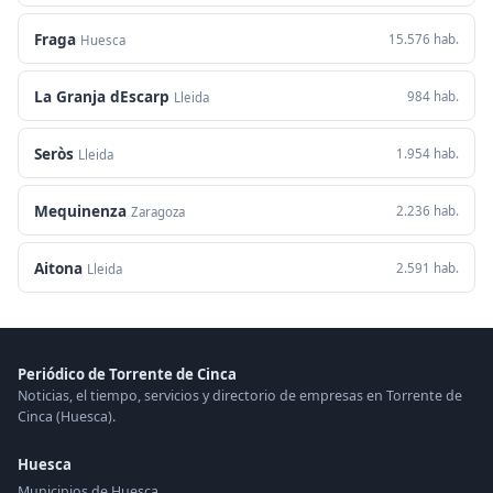
Fraga
15.576 hab.
Huesca
La Granja dEscarp
984 hab.
Lleida
Seròs
1.954 hab.
Lleida
Mequinenza
2.236 hab.
Zaragoza
Aitona
2.591 hab.
Lleida
Periódico de Torrente de Cinca
Noticias, el tiempo, servicios y directorio de empresas en Torrente de
Cinca (Huesca).
Huesca
Municipios de Huesca