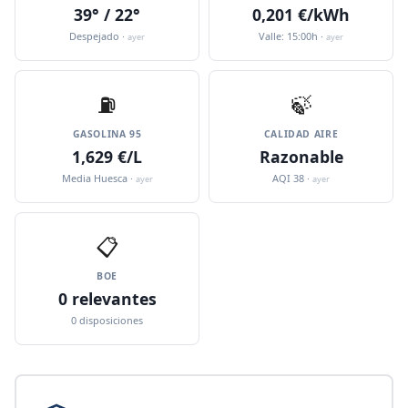
39° / 22°
0,201 €/kWh
Despejado ·
Valle: 15:00h ·
ayer
ayer
⛽️
🍃
GASOLINA 95
CALIDAD AIRE
1,629 €/L
Razonable
Media Huesca ·
AQI 38 ·
ayer
ayer
📋
BOE
0 relevantes
0 disposiciones