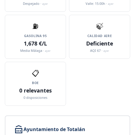
Despejado ·
Valle: 15:00h ·
ayer
ayer
⛽️
🍃
GASOLINA 95
CALIDAD AIRE
1,678 €/L
Deficiente
Media Málaga ·
AQI 67 ·
ayer
ayer
📋
BOE
0 relevantes
0 disposiciones
Ayuntamiento de Totalán