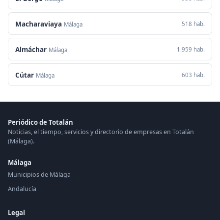
Macharaviaya
518 hab.
Málaga
Almáchar
1.959 hab.
Málaga
Cútar
603 hab.
Málaga
Periódico de Totalán
Noticias, el tiempo, servicios y directorio de empresas en Totalán
(Málaga).
Málaga
Municipios de Málaga
Andalucía
Legal