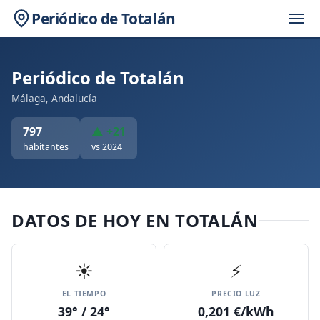
Periódico de Totalán
Periódico de Totalán
Málaga, Andalucía
797
▲ +21
habitantes
vs 2024
DATOS DE HOY EN TOTALÁN
☀️
⚡
EL TIEMPO
PRECIO LUZ
39° / 24°
0,201 €/kWh