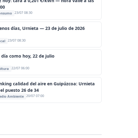
z hoy: cara a 0,201 €/kWh — hora valle a las
:00
23/07 08:30
onsumo
enos días, Urnieta — 23 de julio de 2026
23/07 08:30
cal
 día como hoy, 22 de julio
22/07 06:00
ltura
nking calidad del aire en Guipúzcoa: Urnieta
 el puesto 26 de 34
20/07 07:00
edio Ambiente