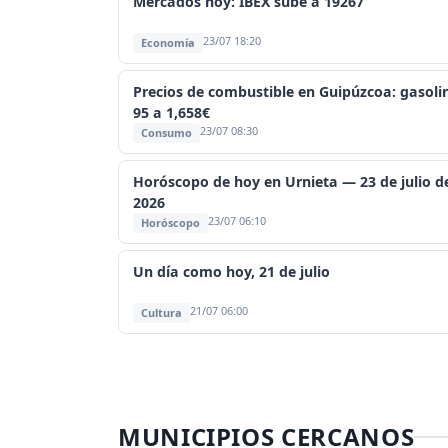
Mercados hoy: IBEX sube a 19267
23/07 18:20
Economía
Precios de combustible en Guipúzcoa: gasoli
95 a 1,658€
23/07 08:30
Consumo
Horóscopo de hoy en Urnieta — 23 de julio d
2026
23/07 06:10
Horóscopo
Un día como hoy, 21 de julio
21/07 06:00
Cultura
MUNICIPIOS CERCANOS