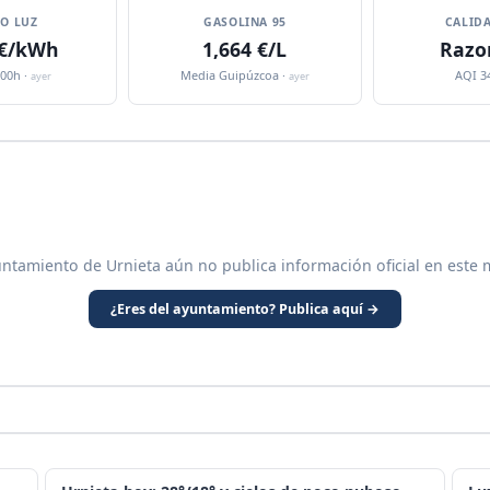
IO LUZ
GASOLINA 95
CALIDA
 €/kWh
1,664 €/L
Razo
:00h ·
Media Guipúzcoa ·
AQI 3
ayer
ayer
untamiento de Urnieta aún no publica información oficial en este 
¿Eres del ayuntamiento? Publica aquí →