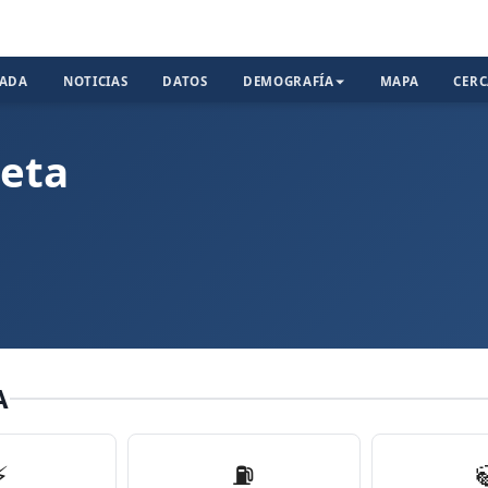
TADA
NOTICIAS
DATOS
DEMOGRAFÍA
MAPA
CER
ieta
A
⚡
⛽️
