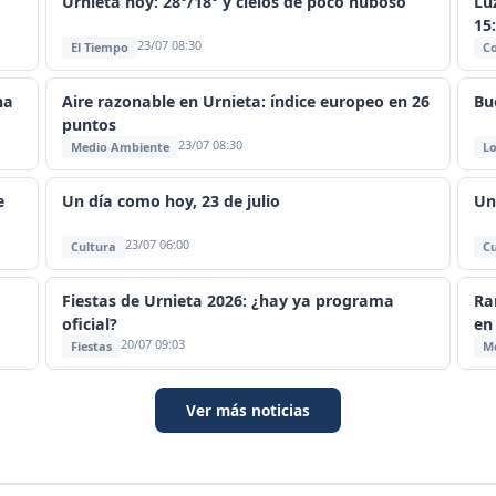
Urnieta hoy: 28°/18° y cielos de poco nuboso
Lu
15
23/07 08:30
El Tiempo
C
na
Aire razonable en Urnieta: índice europeo en 26
Bu
puntos
23/07 08:30
Medio Ambiente
Lo
e
Un día como hoy, 23 de julio
Un
23/07 06:00
Cultura
Cu
Fiestas de Urnieta 2026: ¿hay ya programa
Ra
oficial?
en
20/07 09:03
Fiestas
M
Ver más noticias