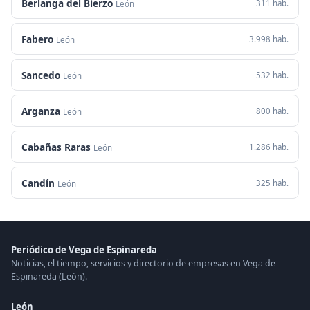
Berlanga del Bierzo
311 hab.
León
Fabero
3.998 hab.
León
Sancedo
532 hab.
León
Arganza
800 hab.
León
Cabañas Raras
1.286 hab.
León
Candín
325 hab.
León
Periódico de Vega de Espinareda
Noticias, el tiempo, servicios y directorio de empresas en Vega de
Espinareda (León).
León