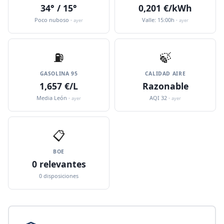
34° / 15°
0,201 €/kWh
Poco nuboso ·
Valle: 15:00h ·
ayer
ayer
⛽️
🍃
GASOLINA 95
CALIDAD AIRE
1,657 €/L
Razonable
Media León ·
AQI 32 ·
ayer
ayer
📋
BOE
0 relevantes
0 disposiciones