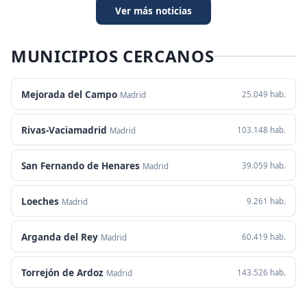
Ver más noticias
MUNICIPIOS CERCANOS
Mejorada del Campo
25.049 hab.
Madrid
Rivas-Vaciamadrid
103.148 hab.
Madrid
San Fernando de Henares
39.059 hab.
Madrid
Loeches
9.261 hab.
Madrid
Arganda del Rey
60.419 hab.
Madrid
Torrejón de Ardoz
143.526 hab.
Madrid