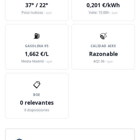
37° / 22°
0,201 €/kWh
Poco nuboso ·
Valle: 15:00h ·
ayer
ayer
⛽️
🍃
GASOLINA 95
CALIDAD AIRE
1,662 €/L
Razonable
Media Madrid ·
AQI 36 ·
ayer
ayer
📋
BOE
0 relevantes
0 disposiciones