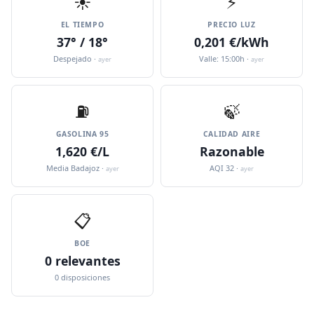
☀️
⚡
EL TIEMPO
PRECIO LUZ
37° / 18°
0,201 €/kWh
Despejado ·
Valle: 15:00h ·
ayer
ayer
⛽️
🍃
GASOLINA 95
CALIDAD AIRE
1,620 €/L
Razonable
Media Badajoz ·
AQI 32 ·
ayer
ayer
📋
BOE
0 relevantes
0 disposiciones