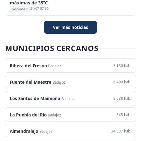
máximas de 35°C
21/07 07:30
Sociedad
Ver más noticias
MUNICIPIOS CERCANOS
Ribera del Fresno
3.130 hab.
Badajoz
Fuente del Maestre
6.499 hab.
Badajoz
Los Santos de Maimona
8.088 hab.
Badajoz
La Puebla del Río
545 hab.
Badajoz
Almendralejo
34.587 hab.
Badajoz