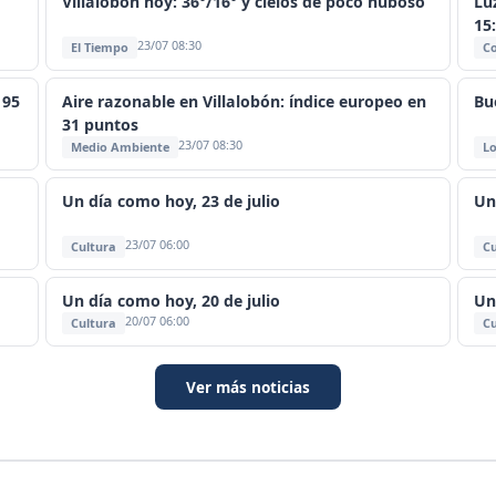
Villalobón hoy: 36°/16° y cielos de poco nuboso
Lu
15
23/07 08:30
El Tiempo
C
 95
Aire razonable en Villalobón: índice europeo en
Bu
31 puntos
23/07 08:30
Medio Ambiente
Lo
Un día como hoy, 23 de julio
Un
23/07 06:00
Cultura
Cu
Un día como hoy, 20 de julio
Un
20/07 06:00
Cultura
Cu
Ver más noticias