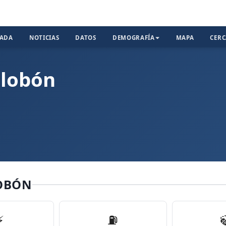
TADA
NOTICIAS
DATOS
DEMOGRAFÍA
MAPA
CER
alobón
LOBÓN
⚡
⛽️
