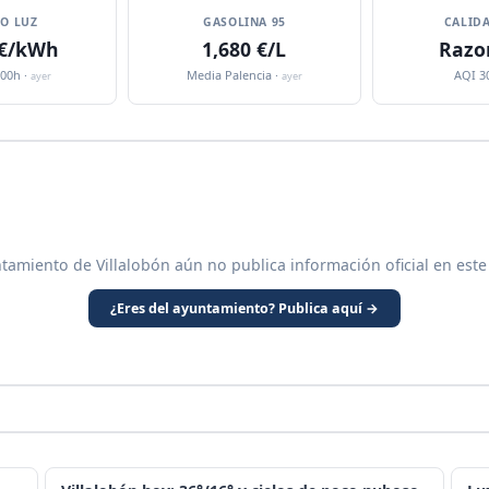
IO LUZ
GASOLINA 95
CALIDA
 €/kWh
1,680 €/L
Razo
:00h ·
Media Palencia ·
AQI 3
ayer
ayer
tamiento de Villalobón aún no publica información oficial en est
¿Eres del ayuntamiento? Publica aquí →