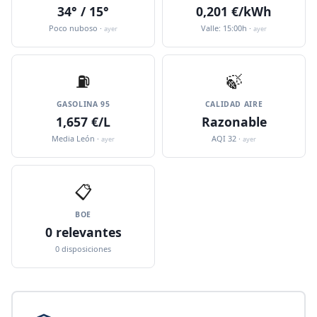
34° / 15°
0,201 €/kWh
Poco nuboso ·
Valle: 15:00h ·
ayer
ayer
⛽️
🍃
GASOLINA 95
CALIDAD AIRE
1,657 €/L
Razonable
Media León ·
AQI 32 ·
ayer
ayer
📋
BOE
0 relevantes
0 disposiciones