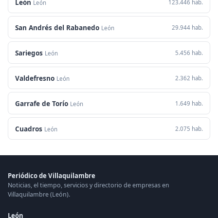
León
123.446 hab.
León
San Andrés del Rabanedo
29.944 hab.
León
Sariegos
5.456 hab.
León
Valdefresno
2.362 hab.
León
Garrafe de Torío
1.649 hab.
León
Cuadros
2.075 hab.
León
Periódico de Villaquilambre
Noticias, el tiempo, servicios y directorio de empresas en
Villaquilambre (León).
León