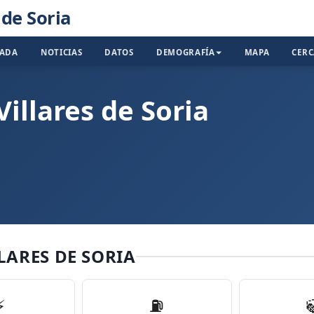
 de Soria
TADA
NOTICIAS
DATOS
DEMOGRAFÍA
MAPA
CER
Villares de Soria
LARES DE SORIA
⚡
⛽️
