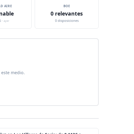
D AIRE
BOE
nable
0 relevantes
6 ·
0 disposiciones
ayer
n este medio.