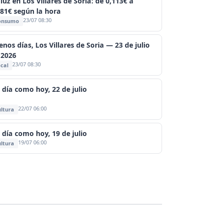
luz en Los Villares de Soria: de 0,113€ a
381€ según la hora
23/07 08:30
onsumo
nos días, Los Villares de Soria — 23 de julio
 2026
23/07 08:30
cal
 día como hoy, 22 de julio
22/07 06:00
ltura
 día como hoy, 19 de julio
19/07 06:00
ltura