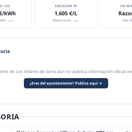
IO LUZ
GASOLINA 95
CALIDA
 €/kWh
1,605 €/L
Razo
:00h ·
Media Soria ·
AQI 3
ayer
ayer
Soria
nto de Los Villares de Soria aún no publica información oficial e
¿Eres del ayuntamiento? Publica aquí →
SORIA