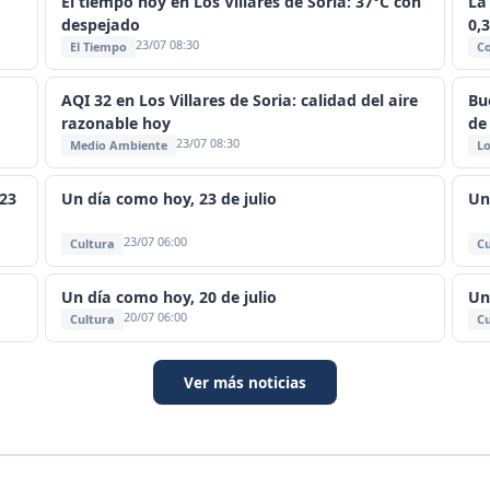
El tiempo hoy en Los Villares de Soria: 37°C con
La 
despejado
0,
23/07 08:30
El Tiempo
C
AQI 32 en Los Villares de Soria: calidad del aire
Bue
razonable hoy
de
23/07 08:30
Medio Ambiente
Lo
 23
Un día como hoy, 23 de julio
Un
23/07 06:00
Cultura
Cu
Un día como hoy, 20 de julio
Un
20/07 06:00
Cultura
Cu
Ver más noticias