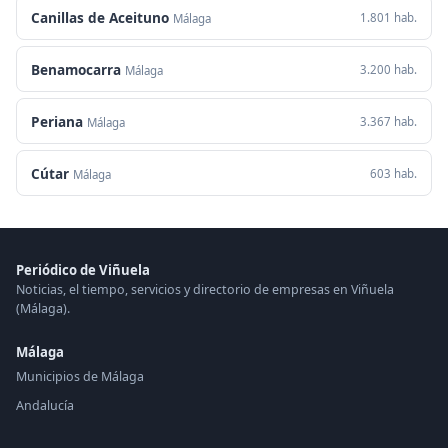
Canillas de Aceituno
1.801 hab.
Málaga
Benamocarra
3.200 hab.
Málaga
Periana
3.367 hab.
Málaga
Cútar
603 hab.
Málaga
Periódico de Viñuela
Noticias, el tiempo, servicios y directorio de empresas en Viñuela
(Málaga).
Málaga
Municipios de Málaga
Andalucía