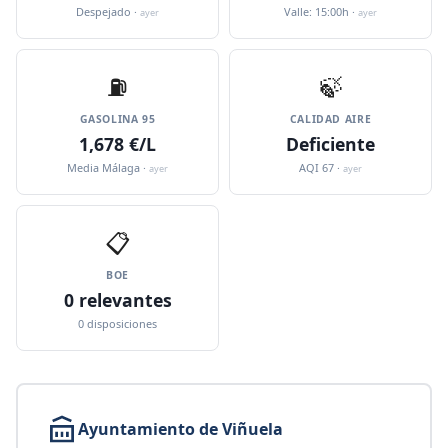
Despejado ·
Valle: 15:00h ·
ayer
ayer
⛽️
🍃
GASOLINA 95
CALIDAD AIRE
1,678 €/L
Deficiente
Media Málaga ·
AQI 67 ·
ayer
ayer
📋
BOE
0 relevantes
0 disposiciones
Ayuntamiento de Viñuela