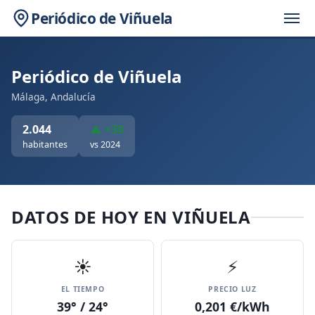
Periódico de Viñuela
Periódico de Viñuela
Málaga, Andalucía
2.044
▲ +38
habitantes
vs 2024
DATOS DE HOY EN VIÑUELA
☀️
⚡
EL TIEMPO
PRECIO LUZ
39° / 24°
0,201 €/kWh