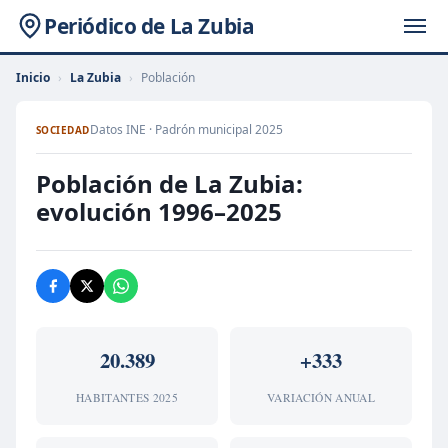
Periódico de La Zubia
Inicio
›
La Zubia
›
Población
Datos INE · Padrón municipal 2025
SOCIEDAD
Población de La Zubia:
evolución 1996–2025
20.389
+333
HABITANTES 2025
VARIACIÓN ANUAL