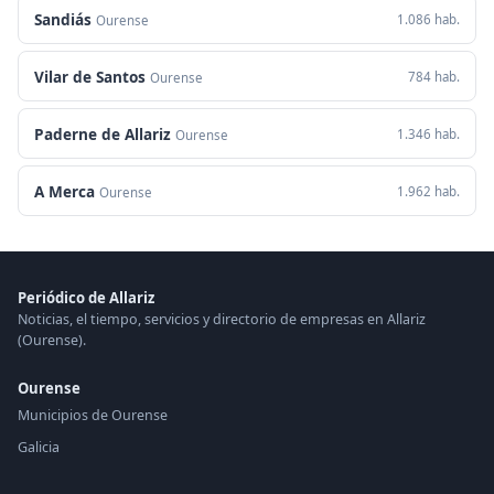
Sandiás
1.086 hab.
Ourense
Vilar de Santos
784 hab.
Ourense
Paderne de Allariz
1.346 hab.
Ourense
A Merca
1.962 hab.
Ourense
Periódico de Allariz
Noticias, el tiempo, servicios y directorio de empresas en Allariz
(Ourense).
Ourense
Municipios de Ourense
Galicia