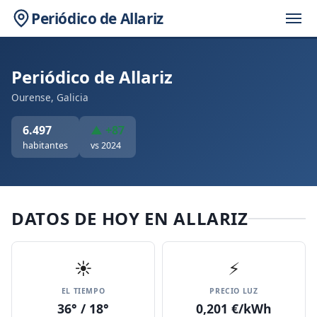
Periódico de Allariz
Periódico de Allariz
Ourense, Galicia
6.497
▲ +87
habitantes
vs 2024
DATOS DE HOY EN ALLARIZ
☀️
⚡
EL TIEMPO
PRECIO LUZ
36° / 18°
0,201 €/kWh