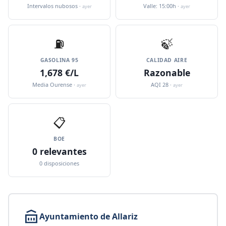
Intervalos nubosos ·
Valle: 15:00h ·
ayer
ayer
⛽️
🍃
GASOLINA 95
CALIDAD AIRE
1,678 €/L
Razonable
Media Ourense ·
AQI 28 ·
ayer
ayer
📋
BOE
0 relevantes
0 disposiciones
Ayuntamiento de Allariz