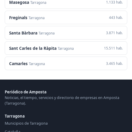
Masegosa
1.133 hab.
Tarragona
Freginals
443 hab.
Tarragona
Santa Bàrbara
3.871 hab.
Tarragona
Sant Carles de la Ràpita
15.511 hab.
Tarragona
Camarles
3.465 hab.
Tarragona
Periódico de Amposta
Noticias, el tiempo, servicios y directorio de empresas en Amposta
(Tarragona).
Tarragona
Municipios de Tarragona
Cataluña