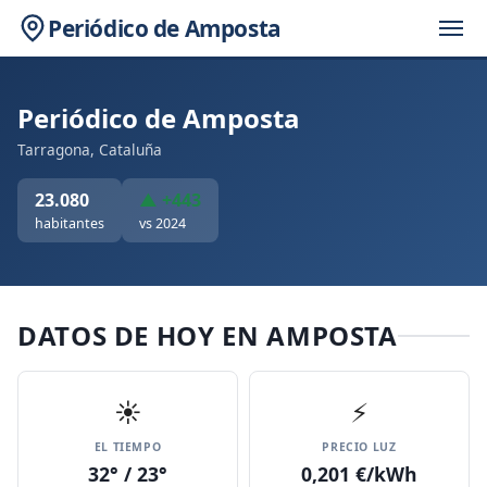
Periódico de Amposta
Periódico de Amposta
Tarragona, Cataluña
23.080
▲ +443
habitantes
vs 2024
DATOS DE HOY EN AMPOSTA
☀️
⚡
EL TIEMPO
PRECIO LUZ
32° / 23°
0,201 €/kWh