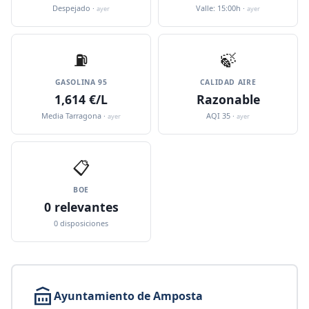
Despejado ·
Valle: 15:00h ·
ayer
ayer
⛽️
🍃
GASOLINA 95
CALIDAD AIRE
1,614 €/L
Razonable
Media Tarragona ·
AQI 35 ·
ayer
ayer
📋
BOE
0 relevantes
0 disposiciones
Ayuntamiento de Amposta