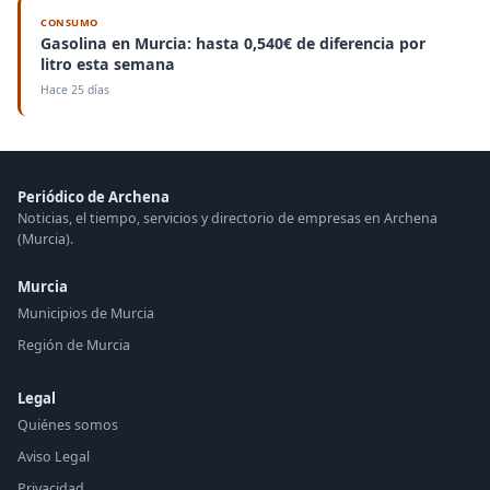
CONSUMO
Gasolina en Murcia: hasta 0,540€ de diferencia por
litro esta semana
Hace 25 días
Periódico de Archena
Noticias, el tiempo, servicios y directorio de empresas en Archena
(Murcia).
Murcia
Municipios de Murcia
Región de Murcia
Legal
Quiénes somos
Aviso Legal
Privacidad