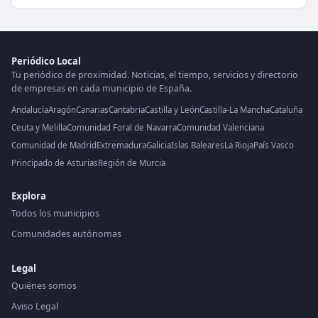
Periódico Local
Tu periódico de proximidad. Noticias, el tiempo, servicios y directorio
de empresas en cada municipio de España.
Andalucía
Aragón
Canarias
Cantabria
Castilla y León
Castilla-La Mancha
Cataluña
Ceuta y Melilla
Comunidad Foral de Navarra
Comunidad Valenciana
Comunidad de Madrid
Extremadura
Galicia
Islas Baleares
La Rioja
País Vasco
Principado de Asturias
Región de Murcia
Explora
Todos los municipios
Comunidades autónomas
Legal
Quiénes somos
Aviso Legal