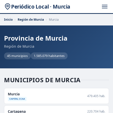
Periódico Local · Murcia
Inicio
›
Región de Murcia
›
Murcia
Provincia de Murcia
Región de Murcia
45 municipios
1.585.079 habitantes
MUNICIPIOS DE MURCIA
Murcia
479.405 hab.
CAPITAL CCAA
Cartagena
220.704 hab.