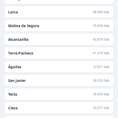
Lorca
98.969 hab.
Molina de Segura
78.458 hab.
Alcantarilla
43.876 hab.
Torre-Pacheco
41.479 hab.
Águilas
37.811 hab.
San Javier
36.524 hab.
Yecla
36.453 hab.
Cieza
35.577 hab.