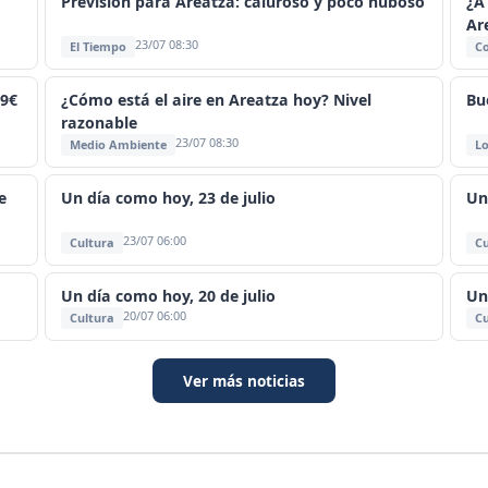
Previsión para Areatza: caluroso y poco nuboso
¿A
Ar
23/07 08:30
El Tiempo
C
19€
¿Cómo está el aire en Areatza hoy? Nivel
Bu
razonable
23/07 08:30
Medio Ambiente
Lo
e
Un día como hoy, 23 de julio
Un
23/07 06:00
Cultura
Cu
Un día como hoy, 20 de julio
Un
20/07 06:00
Cultura
Cu
Ver más noticias