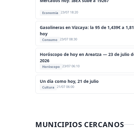
Mercados hoy: IBEX sube a 19267
23/07 18:20
Economía
Gasolineras en Vizcaya: la 95 de 1,439€ a 1,8
hoy
23/07 08:30
Consumo
Horóscopo de hoy en Areatza — 23 de julio d
2026
23/07 06:10
Horóscopo
Un día como hoy, 21 de julio
21/07 06:00
Cultura
MUNICIPIOS CERCANOS