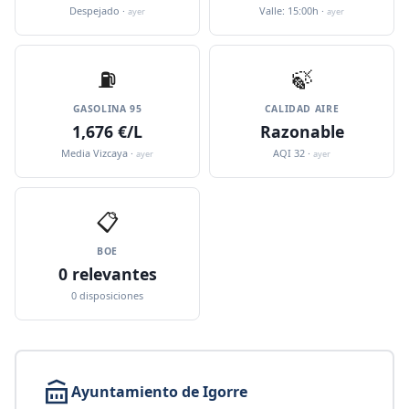
Despejado ·
Valle: 15:00h ·
ayer
ayer
⛽️
🍃
GASOLINA 95
CALIDAD AIRE
1,676 €/L
Razonable
Media Vizcaya ·
AQI 32 ·
ayer
ayer
📋
BOE
0 relevantes
0 disposiciones
Ayuntamiento de Igorre