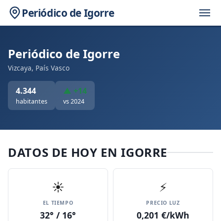
Periódico de Igorre
Periódico de Igorre
Vizcaya, País Vasco
4.344
▲ +14
habitantes
vs 2024
DATOS DE HOY EN IGORRE
☀️
⚡
EL TIEMPO
PRECIO LUZ
32° / 16°
0,201 €/kWh