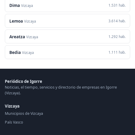
Dima
1.531 hab.
Vizcaya
Lemoa
3.614 hab.
Vizcaya
Areatza
1.292 hab.
Vizcaya
Bedia
1.111 hab.
Vizcaya
Periódico de Igorre
Noticias, el tiempo, servicios y directorio de empresas en Igorre
(Vizcaya).
Vizcaya
Municipios de Vizcaya
País Vasco