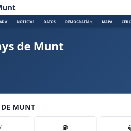
Munt
TADA
NOTICIAS
DATOS
DEMOGRAFÍA
MAPA
CER
nys de Munt
S DE MUNT
⚡
⛽️
