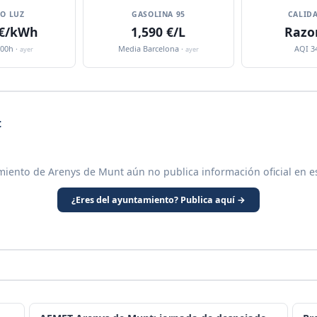
IO LUZ
GASOLINA 95
CALIDA
 €/kWh
1,590 €/L
Razo
:00h ·
Media Barcelona ·
AQI 3
ayer
ayer
t
miento de Arenys de Munt aún no publica información oficial en e
¿Eres del ayuntamiento? Publica aquí →