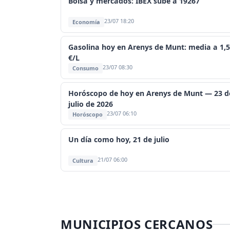
Bolsa y mercados: IBEX sube a 19267
23/07 18:20
Economía
Gasolina hoy en Arenys de Munt: media a 1,
€/L
23/07 08:30
Consumo
Horóscopo de hoy en Arenys de Munt — 23 d
julio de 2026
23/07 06:10
Horóscopo
Un día como hoy, 21 de julio
21/07 06:00
Cultura
MUNICIPIOS CERCANOS