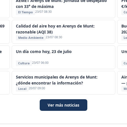
AEMET Arenys de Munt: jornada de despejado
Pr
con 33° de máxima
€/
23/07 08:30
El Tiempo
C
569
Calidad del aire hoy en Arenys de Munt:
Bu
razonable (AQI 38)
20
23/07 08:30
Medio Ambiente
Lo
e
Un día como hoy, 23 de julio
Un
23/07 06:00
Cultura
Cu
Servicios municipales de Arenys de Munt:
Ai
¿dónde encontrar la información?
— 
20/07 09:00
Local
M
Ver más noticias