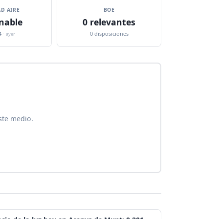
D AIRE
BOE
nable
0 relevantes
4 ·
0 disposiciones
ayer
ste medio.