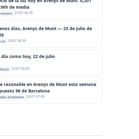
ecio de la luz hoy en Arenys de Munt: 0,201
kWh de media
23/07 08:30
onsumo
enos días, Arenys de Munt — 23 de julio de
26
23/07 08:30
cal
 día como hoy, 22 de julio
22/07 06:00
ltura
re razonable en Arenys de Munt esta semana
puesto 96 de Barcelona
20/07 07:00
edio Ambiente