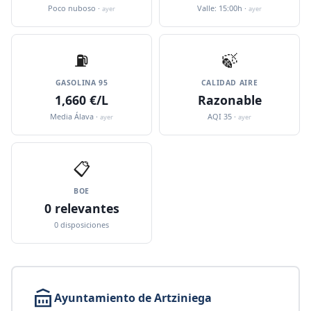
Poco nuboso ·
Valle: 15:00h ·
ayer
ayer
⛽️
🍃
GASOLINA 95
CALIDAD AIRE
1,660 €/L
Razonable
Media Álava ·
AQI 35 ·
ayer
ayer
📋
BOE
0 relevantes
0 disposiciones
Ayuntamiento de Artziniega