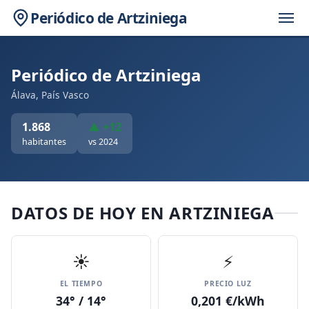
Periódico de Artziniega
Periódico de Artziniega
Álava, País Vasco
1.868
▲ +12
habitantes
vs 2024
DATOS DE HOY EN ARTZINIEGA
☀️
⚡
EL TIEMPO
PRECIO LUZ
34° / 14°
0,201 €/kWh