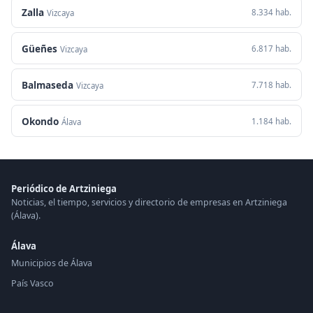
Zalla
8.334 hab.
Vizcaya
Güeñes
6.817 hab.
Vizcaya
Balmaseda
7.718 hab.
Vizcaya
Okondo
1.184 hab.
Álava
Periódico de Artziniega
Noticias, el tiempo, servicios y directorio de empresas en Artziniega
(Álava).
Álava
Municipios de Álava
País Vasco