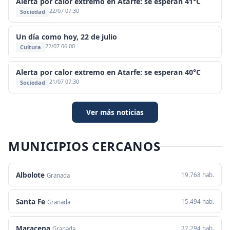
Alerta por calor extremo en Atarfe: se esperan 41°C
22/07 07:30
Sociedad
Un día como hoy, 22 de julio
22/07 06:00
Cultura
Alerta por calor extremo en Atarfe: se esperan 40°C
21/07 07:30
Sociedad
Ver más noticias
MUNICIPIOS CERCANOS
Albolote
19.768 hab.
Granada
Santa Fe
15.494 hab.
Granada
Maracena
22.294 hab.
Granada