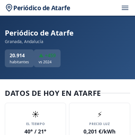
Periódico de Atarfe
Periódico de Atarfe
Granada, Andalucía
20.914
▲ +459
habitantes
vs 2024
DATOS DE HOY EN ATARFE
☀️
⚡
EL TIEMPO
PRECIO LUZ
40° / 21°
0,201 €/kWh