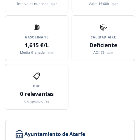
Intervalos nubosos ·
Valle: 15:00h ·
ayer
ayer
⛽️
🍃
GASOLINA 95
CALIDAD AIRE
1,615 €/L
Deficiente
Media Granada ·
AQI 73 ·
ayer
ayer
📋
BOE
0 relevantes
0 disposiciones
Ayuntamiento de Atarfe