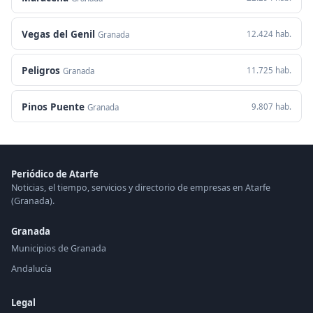
Vegas del Genil
12.424 hab.
Granada
Peligros
11.725 hab.
Granada
Pinos Puente
9.807 hab.
Granada
Periódico de Atarfe
Noticias, el tiempo, servicios y directorio de empresas en Atarfe
(Granada).
Granada
Municipios de Granada
Andalucía
Legal