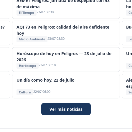
AEMET Peligros: jornada de despejado con 43°
La
de máxima
ho
23/07 08:30
El Tiempo
C
os?
AQI 73 en Peligros: calidad del aire deficiente
Bu
hoy
23/07 08:30
Medio Ambiente
Lo
Horóscopo de hoy en Peligros — 23 de julio de
Un
2026
23/07 06:10
Horóscopo
Cu
Un día como hoy, 22 de julio
Al
es
22/07 06:00
Cultura
So
Ver más noticias