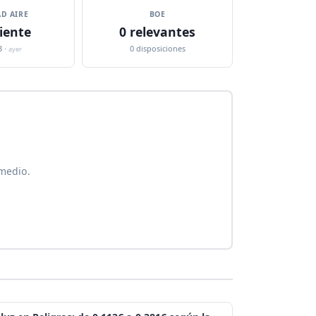
D AIRE
BOE
iente
0 relevantes
3 ·
0 disposiciones
ayer
 medio.