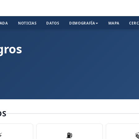
TADA
NOTICIAS
DATOS
DEMOGRAFÍA
MAPA
CER
gros
OS
⚡
⛽️
