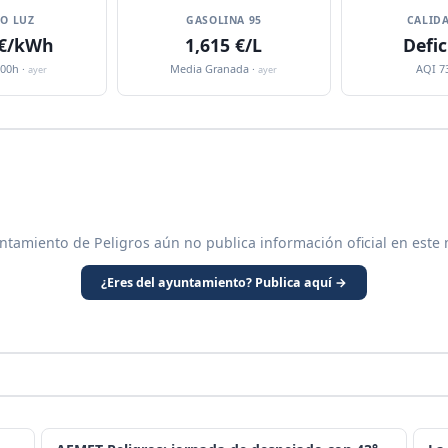
IO LUZ
GASOLINA 95
CALIDA
 €/kWh
1,615 €/L
Defic
:00h ·
Media Granada ·
AQI 7
ayer
ayer
ntamiento de Peligros aún no publica información oficial en este
¿Eres del ayuntamiento? Publica aquí →