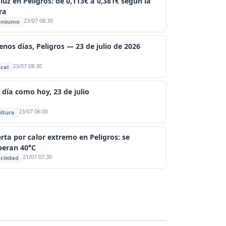
 luz en Peligros: de 0,113€ a 0,381€ según la
ra
23/07 08:30
onsumo
enos días, Peligros — 23 de julio de 2026
23/07 08:30
cal
 día como hoy, 23 de julio
23/07 06:00
ltura
erta por calor extremo en Peligros: se
peran 40°C
21/07 07:30
ciedad