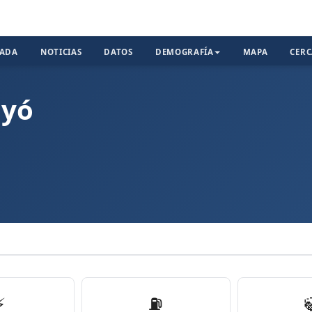
TADA
NOTICIAS
DATOS
DEMOGRAFÍA
MAPA
CER
nyó
⚡
⛽️
