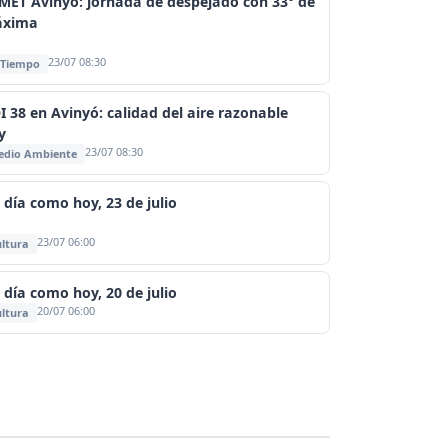
MET Avinyó: jornada de despejado con 33° de
xima
23/07 08:30
 Tiempo
I 38 en Avinyó: calidad del aire razonable
y
23/07 08:30
edio Ambiente
 día como hoy, 23 de julio
23/07 06:00
ltura
 día como hoy, 20 de julio
20/07 06:00
ltura