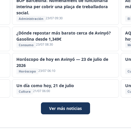
BOP Barcelona: Nomenament de funcionària
AE
interina per cobrir una plaça de treballadora
má
social.
23/07 09:30
Administración
El
¿Dónde repostar más barato cerca de Avinyó?
AQ
Gasolina desde 1,349€
ho
23/07 08:30
Consumo
M
Horóscopo de hoy en Avinyó — 23 de julio de
Un
2026
23/07 06:10
Horóscopo
Cu
Un día como hoy, 21 de julio
Un
21/07 06:00
Cultura
Cu
Ver más noticias