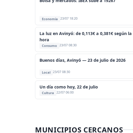
Bolsa y mercados: IBEX sube a 19267
23/07 18:20
Economía
La luz en Avinyó: de 0,113€ a 0,381€ según la
hora
23/07 08:30
Consumo
Buenos días, Avinyó — 23 de julio de 2026
23/07 08:30
Local
Un día como hoy, 22 de julio
22/07 06:00
Cultura
MUNICIPIOS CERCANOS