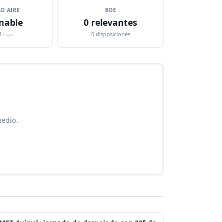
D AIRE
BOE
nable
0 relevantes
4 ·
0 disposiciones
ayer
medio.