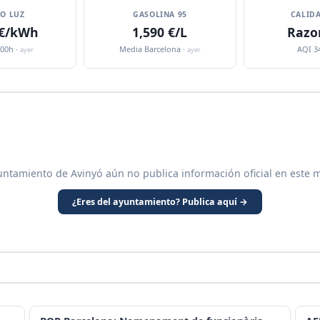
IO LUZ
GASOLINA 95
CALIDA
 €/kWh
1,590 €/L
Razo
:00h ·
Media Barcelona ·
AQI 3
ayer
ayer
untamiento de Avinyó aún no publica información oficial en este 
¿Eres del ayuntamiento? Publica aquí →