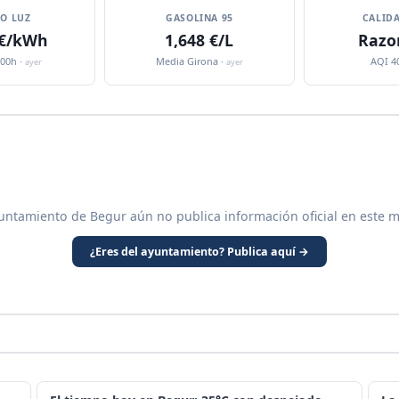
IO LUZ
GASOLINA 95
CALIDA
 €/kWh
1,648 €/L
Razo
:00h ·
Media Girona ·
AQI 4
ayer
ayer
untamiento de Begur aún no publica información oficial en este m
¿Eres del ayuntamiento? Publica aquí →