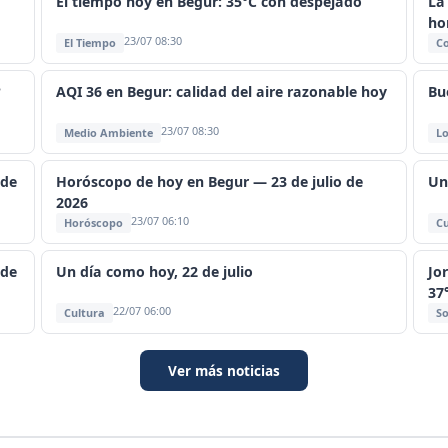
El tiempo hoy en Begur: 35°C con despejado
La
ho
23/07 08:30
El Tiempo
C
?
AQI 36 en Begur: calidad del aire razonable hoy
Bu
23/07 08:30
Medio Ambiente
Lo
 de
Horóscopo de hoy en Begur — 23 de julio de
Un
2026
23/07 06:10
Horóscopo
Cu
 de
Un día como hoy, 22 de julio
Jo
37
22/07 06:00
Cultura
So
Ver más noticias