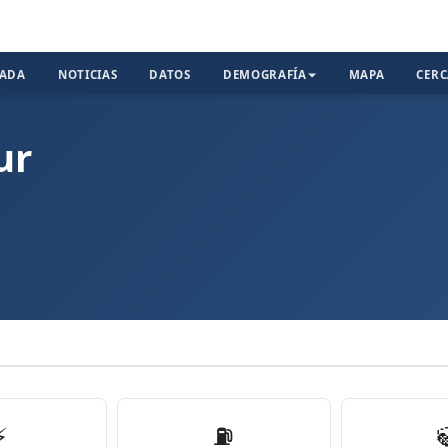
TADA
NOTICIAS
DATOS
DEMOGRAFÍA
MAPA
CER
ur
⚡
⛽️
