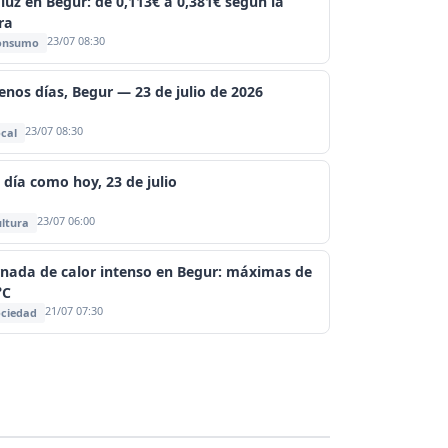
 luz en Begur: de 0,113€ a 0,381€ según la
ra
23/07 08:30
onsumo
enos días, Begur — 23 de julio de 2026
23/07 08:30
cal
 día como hoy, 23 de julio
23/07 06:00
ltura
rnada de calor intenso en Begur: máximas de
°C
21/07 07:30
ciedad