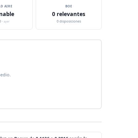
D AIRE
BOE
nable
0 relevantes
0 ·
0 disposiciones
ayer
edio.