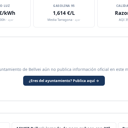
IO LUZ
GASOLINA 95
CALIDA
 €/kWh
1,614 €/L
Razo
:00h ·
Media Tarragona ·
AQI 3
ayer
ayer
untamiento de Bellvei aún no publica información oficial en este 
¿Eres del ayuntamiento? Publica aquí →