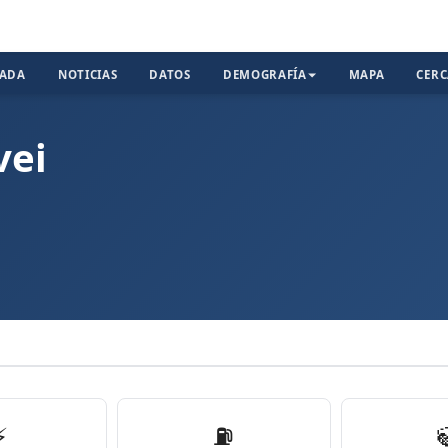
TADA
NOTICIAS
DATOS
DEMOGRAFÍA
MAPA
CER
vei
⚡
⛽️
