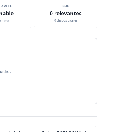
D AIRE
BOE
nable
0 relevantes
5 ·
0 disposiciones
ayer
medio.