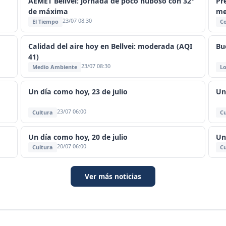
AEMET Bellvei: jornada de poco nuboso con 32°
Pr
de máxima
me
23/07 08:30
El Tiempo
C
Calidad del aire hoy en Bellvei: moderada (AQI
Bu
41)
23/07 08:30
Medio Ambiente
Lo
Un día como hoy, 23 de julio
Un
23/07 06:00
Cultura
Cu
Un día como hoy, 20 de julio
Un
20/07 06:00
Cultura
Cu
Ver más noticias