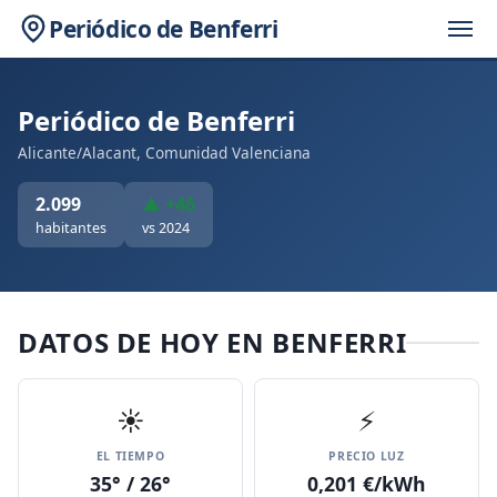
Periódico de Benferri
Periódico de Benferri
Alicante/Alacant, Comunidad Valenciana
2.099
▲ +46
habitantes
vs 2024
DATOS DE HOY EN BENFERRI
☀️
⚡
EL TIEMPO
PRECIO LUZ
35° / 26°
0,201 €/kWh