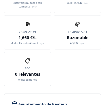
Intervalos nubosos con
Valle: 15:00h ·
ayer
tormenta ·
ayer
⛽️
🍃
GASOLINA 95
CALIDAD AIRE
1,666 €/L
Razonable
Media Alicante/Alacant ·
AQI 34 ·
ayer
ayer
📋
BOE
0 relevantes
0 disposiciones
Ayuntamiento de Benferri