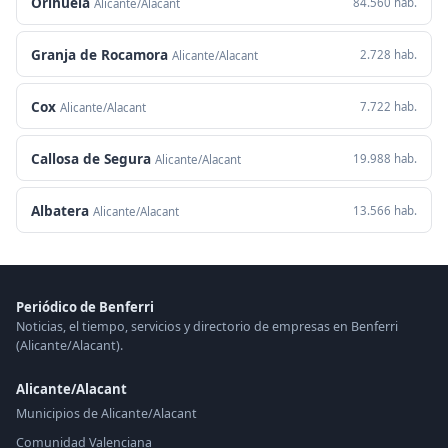
Orihuela
84.560 hab.
Alicante/Alacant
Granja de Rocamora
2.728 hab.
Alicante/Alacant
Cox
7.722 hab.
Alicante/Alacant
Callosa de Segura
19.988 hab.
Alicante/Alacant
Albatera
13.566 hab.
Alicante/Alacant
Periódico de Benferri
Noticias, el tiempo, servicios y directorio de empresas en Benferri
(Alicante/Alacant).
Alicante/Alacant
Municipios de Alicante/Alacant
Comunidad Valenciana