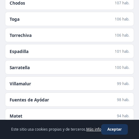
Chodos
107 hab.
Toga
106 hab.
Torrechiva
106 hab.
Espadilla
101 hab.
Sarratella
100 hab.
Villamalur
99 hab.
Fuentes de Ayódar
98 hab.
Matet
94 hab.
Este sitio usa cookies propias y de terceros.
Más info
Aceptar
Villanueva de Viver
94 hab.