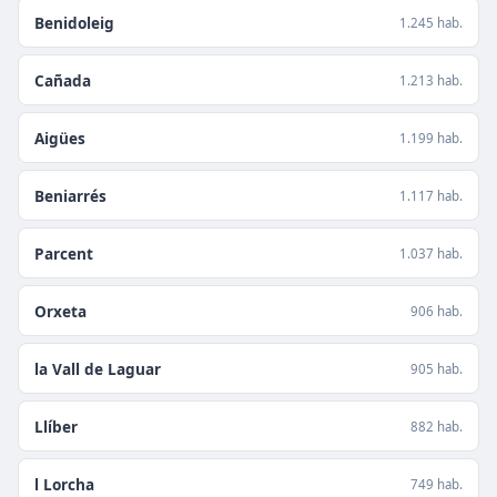
Benidoleig
1.245 hab.
Cañada
1.213 hab.
Aigües
1.199 hab.
Beniarrés
1.117 hab.
Parcent
1.037 hab.
Orxeta
906 hab.
la Vall de Laguar
905 hab.
Llíber
882 hab.
l Lorcha
749 hab.