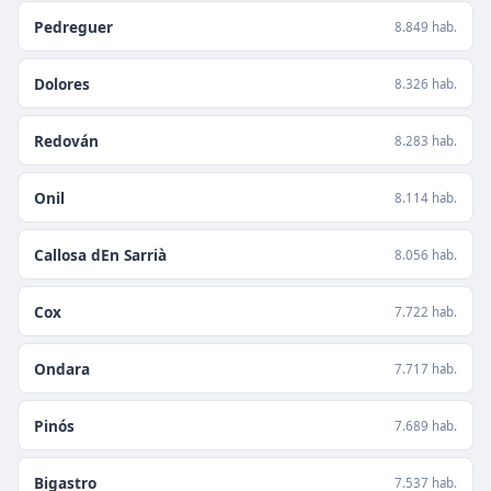
Pedreguer
8.849 hab.
Dolores
8.326 hab.
Redován
8.283 hab.
Onil
8.114 hab.
Callosa dEn Sarrià
8.056 hab.
Cox
7.722 hab.
Ondara
7.717 hab.
Pinós
7.689 hab.
Bigastro
7.537 hab.