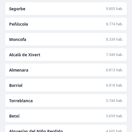
Segorbe
9.805 hab.
Peñíscola
8.774 hab.
Moncofa
8.339 hab.
Alcalà de Xivert
7.349 hab.
Almenara
6.813 hab.
Borriol
6.018 hab.
Torreblanca
5.744 hab.
Betxí
5.659 hab.
Alquerías del Niño Perdido
4.605 hab.