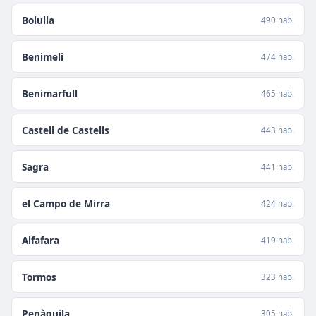
Bolulla
490 hab.
Benimeli
474 hab.
Benimarfull
465 hab.
Castell de Castells
443 hab.
Sagra
441 hab.
el Campo de Mirra
424 hab.
Alfafara
419 hab.
Tormos
323 hab.
Penàguila
305 hab.