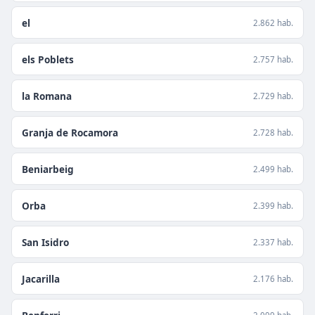
el
2.862 hab.
els Poblets
2.757 hab.
la Romana
2.729 hab.
Granja de Rocamora
2.728 hab.
Beniarbeig
2.499 hab.
Orba
2.399 hab.
San Isidro
2.337 hab.
Jacarilla
2.176 hab.