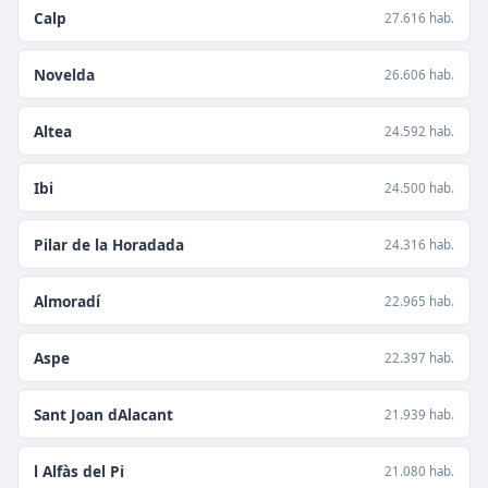
Calp
27.616 hab.
Novelda
26.606 hab.
Altea
24.592 hab.
Ibi
24.500 hab.
Pilar de la Horadada
24.316 hab.
Almoradí
22.965 hab.
Aspe
22.397 hab.
Sant Joan dAlacant
21.939 hab.
l Alfàs del Pi
21.080 hab.