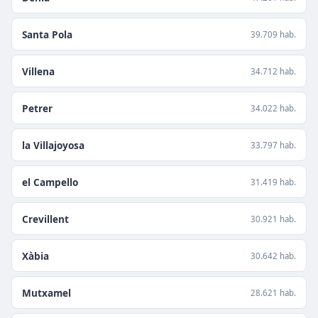
Santa Pola
39.709 hab.
Villena
34.712 hab.
Petrer
34.022 hab.
la Villajoyosa
33.797 hab.
el Campello
31.419 hab.
Crevillent
30.921 hab.
Xàbia
30.642 hab.
Mutxamel
28.621 hab.