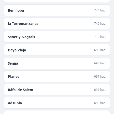
Benilloba
744 hab.
la Torremanzanas
742 hab.
Sanet y Negrals
712 hab.
Daya Vieja
698 hab.
Senija
698 hab.
Planes
697 hab.
Ráfol de Salem
697 hab.
Adsubia
693 hab.