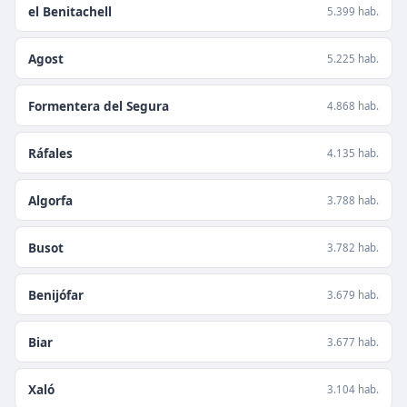
el Benitachell
5.399 hab.
Agost
5.225 hab.
Formentera del Segura
4.868 hab.
Ráfales
4.135 hab.
Algorfa
3.788 hab.
Busot
3.782 hab.
Benijófar
3.679 hab.
Biar
3.677 hab.
Xaló
3.104 hab.