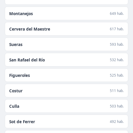
Montanejos
649 hab.
Cervera del Maestre
617 hab.
Sueras
593 hab.
San Rafael del Río
532 hab.
Figueroles
525 hab.
Costur
511 hab.
Culla
503 hab.
Sot de Ferrer
492 hab.