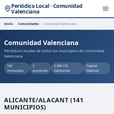
Periódico Local · Comunidad
Valenciana
Inicio
›
Comunidades
›
Comunidad Valenciana
Comunidad Valenciana
Periódicos locales de todos los municipios de Comunidad
Valenciana
542
3
5.360.735
Capital:
municipios
provincias
habitantes
Valencia
ALICANTE/ALACANT
(141
MUNICIPIOS)