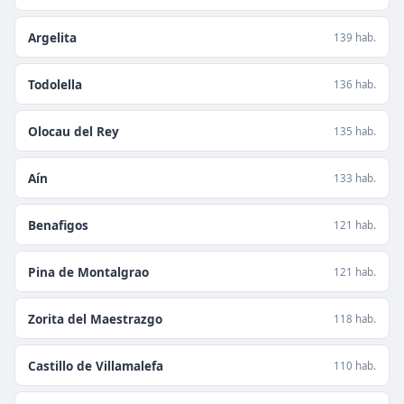
Argelita
139 hab.
Todolella
136 hab.
Olocau del Rey
135 hab.
Aín
133 hab.
Benafigos
121 hab.
Pina de Montalgrao
121 hab.
Zorita del Maestrazgo
118 hab.
Castillo de Villamalefa
110 hab.