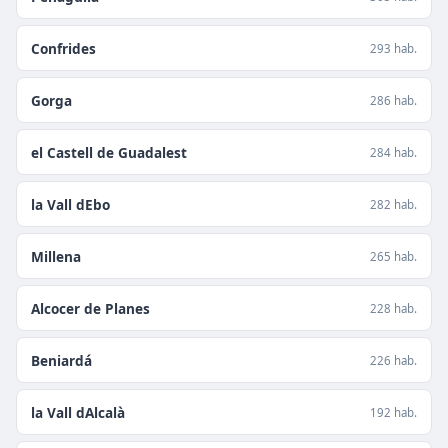
Confrides
293 hab.
Gorga
286 hab.
el Castell de Guadalest
284 hab.
la Vall dEbo
282 hab.
Millena
265 hab.
Alcocer de Planes
228 hab.
Beniardá
226 hab.
la Vall dAlcalà
192 hab.