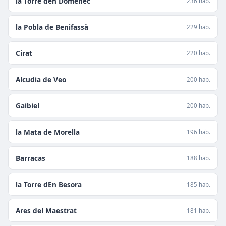
la Torre den Doménec
236 hab.
la Pobla de Benifassà
229 hab.
Cirat
220 hab.
Alcudia de Veo
200 hab.
Gaibiel
200 hab.
la Mata de Morella
196 hab.
Barracas
188 hab.
la Torre dEn Besora
185 hab.
Ares del Maestrat
181 hab.