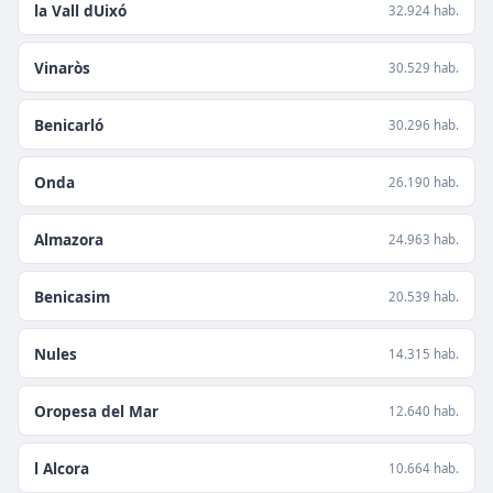
la Vall dUixó
32.924 hab.
Vinaròs
30.529 hab.
Benicarló
30.296 hab.
Onda
26.190 hab.
Almazora
24.963 hab.
Benicasim
20.539 hab.
Nules
14.315 hab.
Oropesa del Mar
12.640 hab.
l Alcora
10.664 hab.