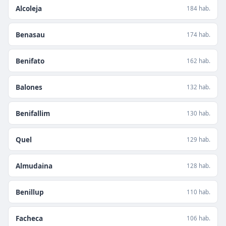
Alcoleja
184 hab.
Benasau
174 hab.
Benifato
162 hab.
Balones
132 hab.
Benifallim
130 hab.
Quel
129 hab.
Almudaina
128 hab.
Benillup
110 hab.
Facheca
106 hab.