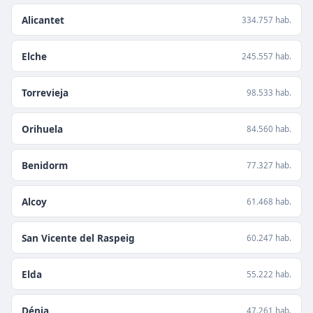
Alicantet
334.757 hab.
Elche
245.557 hab.
Torrevieja
98.533 hab.
Orihuela
84.560 hab.
Benidorm
77.327 hab.
Alcoy
61.468 hab.
San Vicente del Raspeig
60.247 hab.
Elda
55.222 hab.
Dénia
47.261 hab.