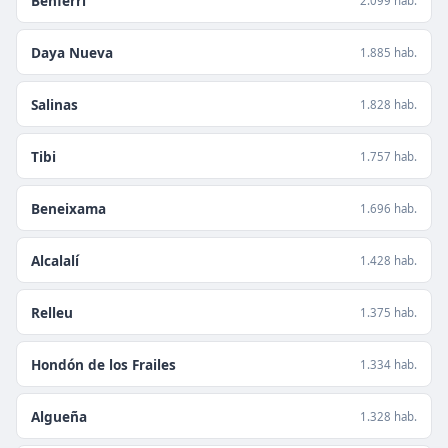
Benferri
2.099 hab.
Daya Nueva
1.885 hab.
Salinas
1.828 hab.
Tibi
1.757 hab.
Beneixama
1.696 hab.
Alcalalí
1.428 hab.
Relleu
1.375 hab.
Hondón de los Frailes
1.334 hab.
Algueña
1.328 hab.