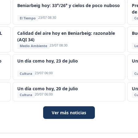
Beniarbeig hoy: 33°/26° y cielos de poco nuboso
Pr
de
23/07 08:30
El Tiempo
C
L
Calidad del aire hoy en Beniarbeig: razonable
Bu
(AQI 34)
23/07 08:30
Medio Ambiente
Lo
o
Un día como hoy, 23 de julio
Un
23/07 06:00
Cultura
Cu
Un día como hoy, 20 de julio
Un
20/07 06:00
Cultura
Cu
Ver más noticias