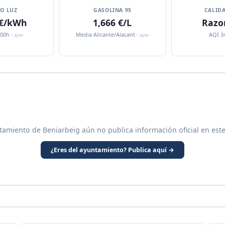
IO LUZ
GASOLINA 95
CALIDA
 €/kWh
1,666 €/L
Razo
:00h ·
Media Alicante/Alacant ·
AQI 3
ayer
ayer
tamiento de Beniarbeig aún no publica información oficial en est
¿Eres del ayuntamiento? Publica aquí →