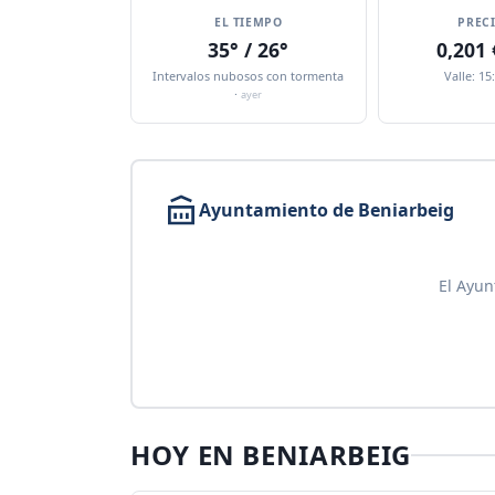
EL TIEMPO
PREC
35° / 26°
0,201
Intervalos nubosos con tormenta
Valle: 15
·
ayer
Ayuntamiento de Beniarbeig
El Ayun
HOY EN BENIARBEIG