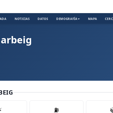
TADA
NOTICIAS
DATOS
DEMOGRAFÍA
MAPA
CER
iarbeig
BEIG
⚡
⛽️
