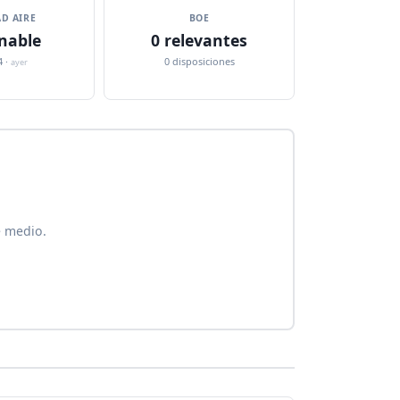
D AIRE
BOE
nable
0 relevantes
4 ·
0 disposiciones
ayer
e medio.