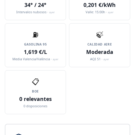
34° / 24°
0,201 €/kWh
Intervalos nubosos ·
Valle: 15:00h ·
ayer
ayer
⛽️
🍃
GASOLINA 95
CALIDAD AIRE
1,619 €/L
Moderada
Media Valencia/València ·
AQI 51 ·
ayer
ayer
📋
BOE
0 relevantes
0 disposiciones