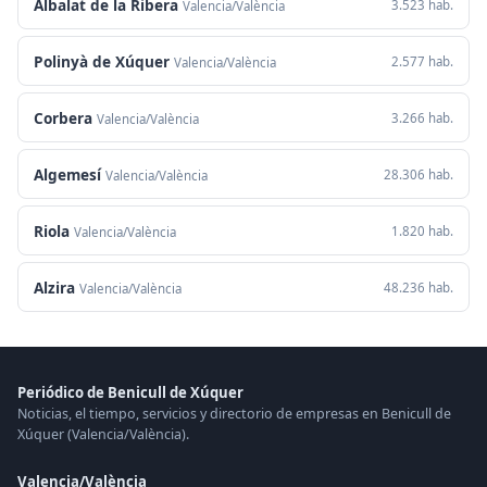
Albalat de la Ribera
3.523 hab.
Valencia/València
Polinyà de Xúquer
2.577 hab.
Valencia/València
Corbera
3.266 hab.
Valencia/València
Algemesí
28.306 hab.
Valencia/València
Riola
1.820 hab.
Valencia/València
Alzira
48.236 hab.
Valencia/València
Periódico de Benicull de Xúquer
Noticias, el tiempo, servicios y directorio de empresas en Benicull de
Xúquer (Valencia/València).
Valencia/València