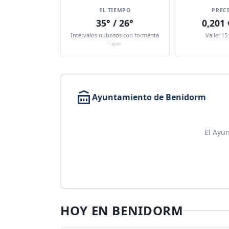
EL TIEMPO
PREC
35° / 26°
0,201
Intervalos nubosos con tormenta
Valle: 15
·
ayer
Ayuntamiento de Benidorm
El Ayu
HOY EN BENIDORM