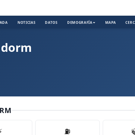
TADA
NOTICIAS
DATOS
DEMOGRAFÍA
MAPA
CER
nidorm
ORM
⚡
⛽️
