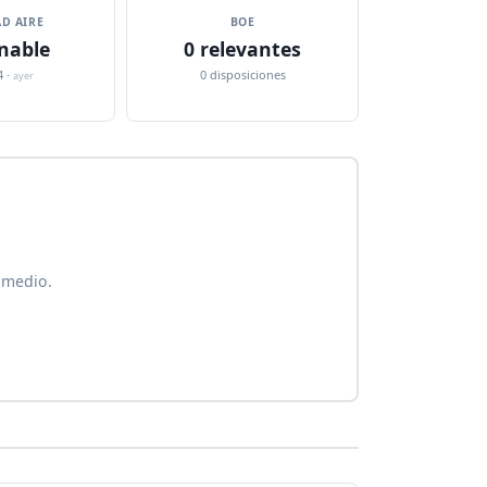
D AIRE
BOE
nable
0 relevantes
4 ·
0 disposiciones
ayer
 medio.