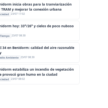
nidorm inicia obras para la tranviarización
l TRAM y mejorar la conexión urbana
23/07 17:02
ciedad
nidorm hoy: 33°/26° y cielos de poco nuboso
23/07 08:30
 Tiempo
I 34 en Benidorm: calidad del aire razonable
y
23/07 08:30
edio Ambiente
nidorm estabiliza un incendio de vegetación
e provocó gran humo en la ciudad
23/07 08:02
ciedad