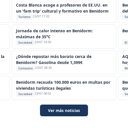
Costa Blanca acoge a profesores de EE.UU. en
Be
un 'fam trip' cultural y formativo en Benidorm
de
23/07 17:02
Turismo
So
Jornada de calor intenso en Benidorm:
Be
máximas de 35°C
23/07 14:30
Sociedad
El
 la
¿Dónde repostar más barato cerca de
AQ
Benidorm? Gasolina desde 1,399€
ho
23/07 08:30
Consumo
M
Benidorm recauda 100.000 euros en multas por
Be
viviendas turísticas ilegales
qu
23/07 08:02
Sociedad
So
Ver más noticias