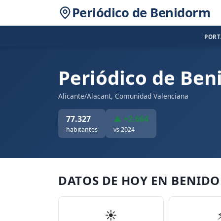
Periódico de Benidorm
POR
Periódico de Be
Alicante/Alacant, Comunidad Valenciana
77.327
▲ +2.664
habitantes
vs 2024
DATOS DE HOY EN BENID
☀️