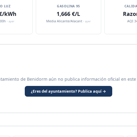
IO LUZ
GASOLINA 95
CALIDA
 €/kWh
1,666 €/L
Razo
:00h ·
Media Alicante/Alacant ·
AQI 3
ayer
ayer
ntamiento de Benidorm aún no publica información oficial en este
¿Eres del ayuntamiento? Publica aquí →