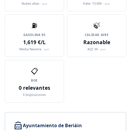
Nubes altas ·
Valle: 15:00h ·
ayer
ayer
⛽️
🍃
GASOLINA 95
CALIDAD AIRE
1,619 €/L
Razonable
Media Navarra ·
AQI 34 ·
ayer
ayer
📋
BOE
0 relevantes
0 disposiciones
Ayuntamiento de Beriáin