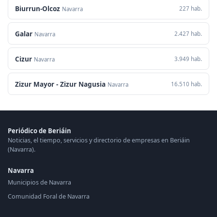
Biurrun-Olcoz
227 hab.
Navarra
Galar
2.427 hab.
Navarra
Cizur
3.949 hab.
Navarra
Zizur Mayor - Zizur Nagusia
16.510 hab.
Navarra
Periódico de Beriáin
Noticias, el tiempo, servicios y directorio de empresas en Beriáin
(Navarra).
Navarra
Municipios de Navarra
Comunidad Foral de Navarra