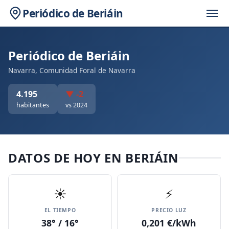
Periódico de Beriáin
Periódico de Beriáin
Navarra, Comunidad Foral de Navarra
4.195
▼ -2
habitantes
vs 2024
DATOS DE HOY EN BERIÁIN
☀️
⚡
EL TIEMPO
PRECIO LUZ
38° / 16°
0,201 €/kWh