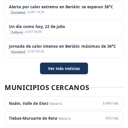
Alerta por calor extremo en Beriáin: se esperan 38°C
22/07 14:30
Sociedad
Un día como hoy, 22 de julio
22/07 06:00
Cultura
Jornada de calor intenso en Beriáin: máximas de 36°C
21/07 07:30
Sociedad
Ver más noticias
MUNICIPIOS CERCANOS
Noáin, Valle de Elorz
8.486 hab.
Navarra
Tiebas-Muruarte de Reta
693 hab.
Navarra