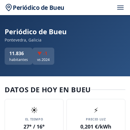
Periódico de Bueu
Periódico de Bueu
Pontevedra, Galicia
11.836
▼ -1
habitantes
vs 2024
DATOS DE HOY EN BUEU
☀️
⚡
EL TIEMPO
PRECIO LUZ
27° / 16°
0,201 €/kWh