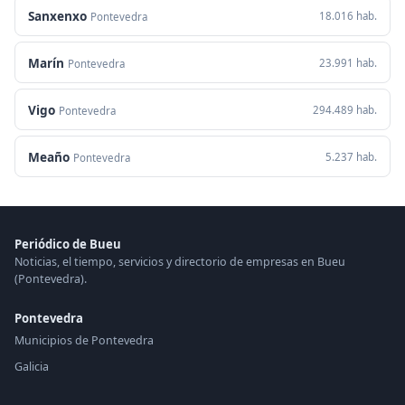
Sanxenxo
18.016 hab.
Pontevedra
Marín
23.991 hab.
Pontevedra
Vigo
294.489 hab.
Pontevedra
Meaño
5.237 hab.
Pontevedra
Periódico de Bueu
Noticias, el tiempo, servicios y directorio de empresas en Bueu
(Pontevedra).
Pontevedra
Municipios de Pontevedra
Galicia