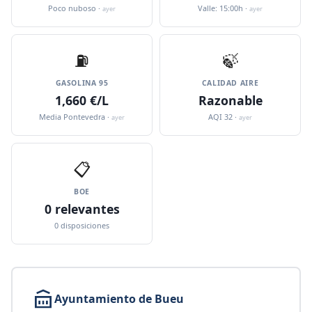
Poco nuboso ·
Valle: 15:00h ·
ayer
ayer
⛽️
🍃
GASOLINA 95
CALIDAD AIRE
1,660 €/L
Razonable
Media Pontevedra ·
AQI 32 ·
ayer
ayer
📋
BOE
0 relevantes
0 disposiciones
Ayuntamiento de Bueu