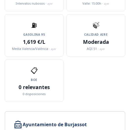
Intervalos nubosos ·
Valle: 15:00h ·
ayer
ayer
⛽️
🍃
GASOLINA 95
CALIDAD AIRE
1,619 €/L
Moderada
Media Valencia/València ·
AQI 51 ·
ayer
ayer
📋
BOE
0 relevantes
0 disposiciones
Ayuntamiento de Burjassot