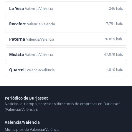
La Yesa
246 hab.
Valencia/València
Rocafort
7.751 hab.
Valencia/València
Paterna
76.019 hab.
Valencia/València
Mislata
47.079 hab.
Valencia/València
Quartell
1.810 hab.
Valencia/València
Periódico de Burjassot
Noticias, el tiempo, servicios y directorio de empresas en Burjassot
(Valencia/València).
Valencia/València
Municipios de Valencia/València