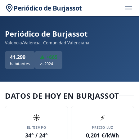
Periódico de Burjassot
Periódico de Burjassot
Valencia/València, Comunidad Valenciana
41.299
▲ +665
habitantes
vs 2024
DATOS DE HOY EN BURJASSOT
☀️
⚡
EL TIEMPO
PRECIO LUZ
34° / 24°
0,201 €/kWh