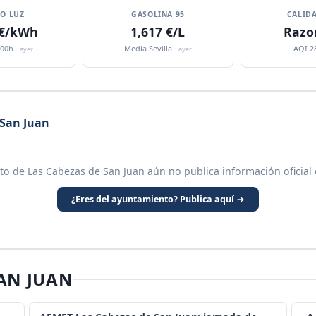
IO LUZ
GASOLINA 95
CALIDA
 €/kWh
1,617 €/L
Razo
:00h ·
Media Sevilla ·
AQI 2
ayer
ayer
 San Juan
to de Las Cabezas de San Juan aún no publica información oficial 
¿Eres del ayuntamiento? Publica aquí →
SAN JUAN