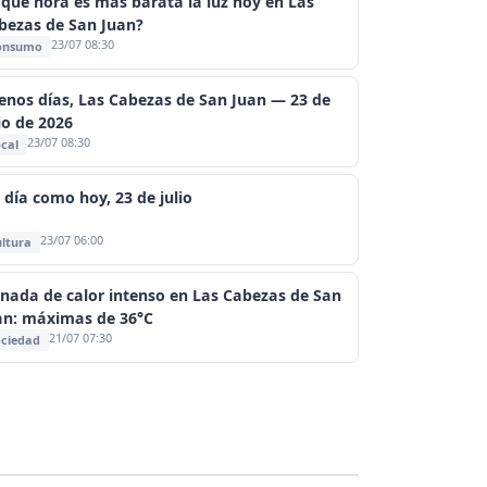
 qué hora es más barata la luz hoy en Las
bezas de San Juan?
23/07 08:30
onsumo
enos días, Las Cabezas de San Juan — 23 de
io de 2026
23/07 08:30
cal
 día como hoy, 23 de julio
23/07 06:00
ltura
rnada de calor intenso en Las Cabezas de San
an: máximas de 36°C
21/07 07:30
ciedad