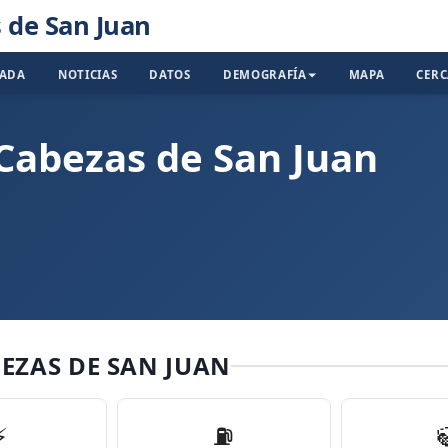
 de San Juan
TADA
NOTICIAS
DATOS
DEMOGRAFÍA
MAPA
CER
 Cabezas de San Juan
BEZAS DE SAN JUAN
⚡
⛽️
