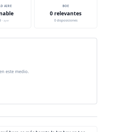
D AIRE
BOE
nable
0 relevantes
8 ·
0 disposiciones
ayer
en este medio.