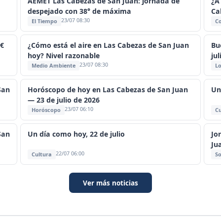
AEMET Las Cabezas de San Juan: jornada de
¿A
despejado con 38° de máxima
Ca
23/07 08:30
El Tiempo
C
4€
¿Cómo está el aire en Las Cabezas de San Juan
Bu
hoy? Nivel razonable
jul
23/07 08:30
Medio Ambiente
Lo
San
Horóscopo de hoy en Las Cabezas de San Juan
Un
— 23 de julio de 2026
23/07 06:10
Horóscopo
Cu
San
Un día como hoy, 22 de julio
Jo
Ju
22/07 06:00
Cultura
So
Ver más noticias