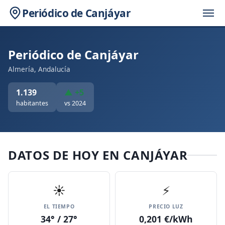
Periódico de Canjáyar
Periódico de Canjáyar
Almería, Andalucía
1.139
▲ +5
habitantes
vs 2024
DATOS DE HOY EN CANJÁYAR
☀️
⚡
EL TIEMPO
PRECIO LUZ
34° / 27°
0,201 €/kWh