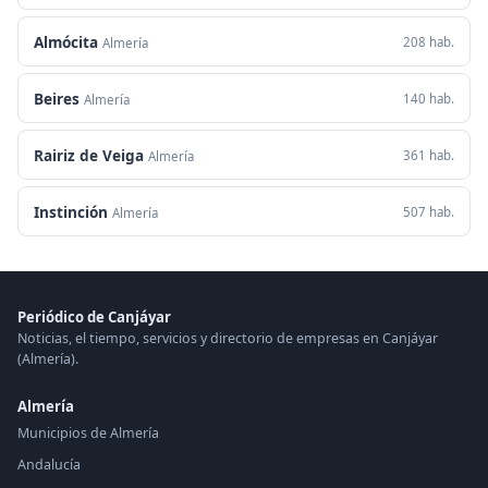
Almócita
208 hab.
Almería
Beires
140 hab.
Almería
Rairiz de Veiga
361 hab.
Almería
Instinción
507 hab.
Almería
Periódico de Canjáyar
Noticias, el tiempo, servicios y directorio de empresas en Canjáyar
(Almería).
Almería
Municipios de Almería
Andalucía