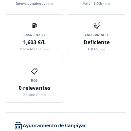
Intervalos nubosos ·
Valle: 15:00h ·
ayer
ayer
⛽️
🍃
GASOLINA 95
CALIDAD AIRE
1,603 €/L
Deficiente
Media Almería ·
AQI 65 ·
ayer
ayer
📋
BOE
0 relevantes
0 disposiciones
Ayuntamiento de Canjáyar