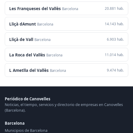
Les Franqueses del Vallès
20.881 hab.
Barcelona
Lliçà dAmunt
14.143 hab.
Barcelona
Lliçà de Vall
6.903 hab.
Barcelona
La Roca del Vallès
11.014 hab.
Barcelona
L Ametlla del Vallès
9.474 hab.
Barcelona
Periódico de Canovelles
Noticias, el tiempo, servicios y directorio de empresas en Canovelles
(Barcelona).
Barcelona
Municipios de Barcelona