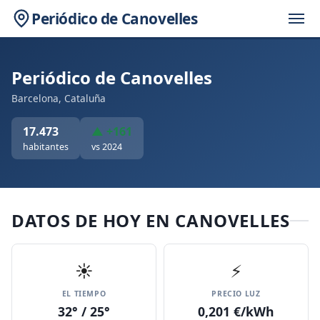
Periódico de Canovelles
Periódico de Canovelles
Barcelona, Cataluña
17.473
▲ +161
habitantes
vs 2024
DATOS DE HOY EN CANOVELLES
☀️
⚡
EL TIEMPO
PRECIO LUZ
32° / 25°
0,201 €/kWh