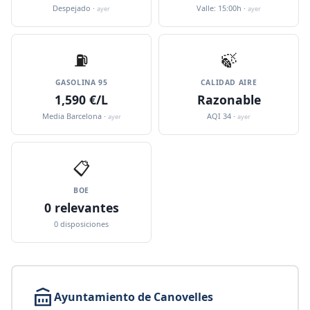
Despejado ·
Valle: 15:00h ·
ayer
ayer
⛽️
🍃
GASOLINA 95
CALIDAD AIRE
1,590 €/L
Razonable
Media Barcelona ·
AQI 34 ·
ayer
ayer
📋
BOE
0 relevantes
0 disposiciones
Ayuntamiento de Canovelles