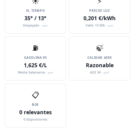
☀️
⚡
EL TIEMPO
PRECIO LUZ
35° / 13°
0,201 €/kWh
Despejado ·
Valle: 15:00h ·
ayer
ayer
⛽️
🍃
GASOLINA 95
CALIDAD AIRE
1,625 €/L
Razonable
Media Salamanca ·
AQI 34 ·
ayer
ayer
📋
BOE
0 relevantes
0 disposiciones