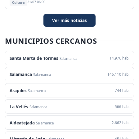
21/07 06:00
Cultura
Ver más noticias
MUNICIPIOS CERCANOS
Santa Marta de Tormes
14.976 hab.
Salamanca
Salamanca
146.110 hab.
Salamanca
Arapiles
744 hab.
Salamanca
La Vellés
566 hab.
Salamanca
Aldeatejada
2.662 hab.
Salamanca
Miranda de Azán
451 hab.