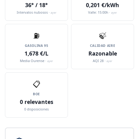
36° / 18°
0,201 €/kWh
Intervalos nubosos ·
Valle: 15:00h ·
ayer
ayer
⛽️
🍃
GASOLINA 95
CALIDAD AIRE
1,678 €/L
Razonable
Media Ourense ·
AQI 28 ·
ayer
ayer
📋
BOE
0 relevantes
0 disposiciones