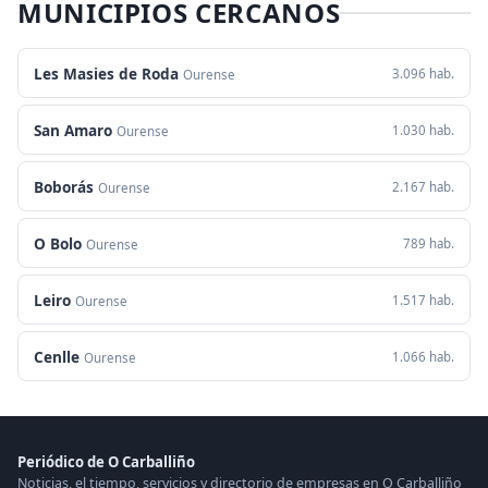
MUNICIPIOS CERCANOS
Les Masies de Roda
3.096 hab.
Ourense
San Amaro
1.030 hab.
Ourense
Boborás
2.167 hab.
Ourense
O Bolo
789 hab.
Ourense
Leiro
1.517 hab.
Ourense
Cenlle
1.066 hab.
Ourense
Periódico de O Carballiño
Noticias, el tiempo, servicios y directorio de empresas en O Carballiño