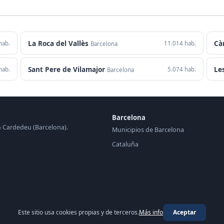
La Roca del Vallès
Cà
hab.
11.014 hab.
Barcelona
Sant Pere de Vilamajor
Le
hab.
5.074 hab.
Barcelona
Barcelona
en Cardedeu (Barcelona).
Municipios de Barcelona
Cataluña
Este sitio usa cookies propias y de terceros.
Más info
Aceptar
© 2026 Periódico de Cardedeu ·
periodico.top