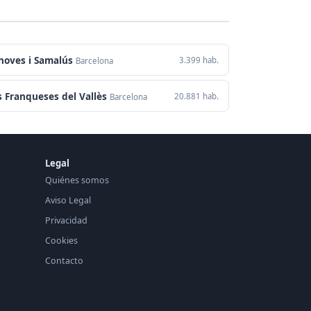
noves i Samalús
3.399 hab.
Barcelona
s Franqueses del Vallès
20.881 hab.
Barcelona
Legal
Quiénes somos
Aviso Legal
Privacidad
Cookies
Contacto