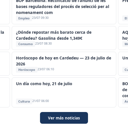
BOP Barcelona: Rectificació de l'anunci de les
Pr
bases reguladores del procés de selecció per al
nomenament com
23/07 09:30
Empleo
El
 la
¿Dónde repostar más barato cerca de
AQ
Cardedeu? Gasolina desde 1,349€
ho
23/07 08:30
Consumo
M
Horóscopo de hoy en Cardedeu — 23 de julio de
Un
2026
23/07 06:10
Horóscopo
Cu
Un día como hoy, 21 de julio
BO
de
co
21/07 06:00
Cultura
Ad
Ver más noticias