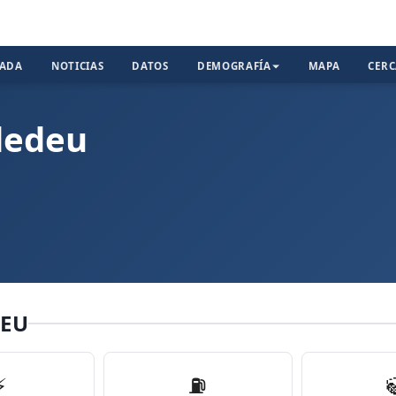
TADA
NOTICIAS
DATOS
DEMOGRAFÍA
MAPA
CER
dedeu
DEU
⚡
⛽️
