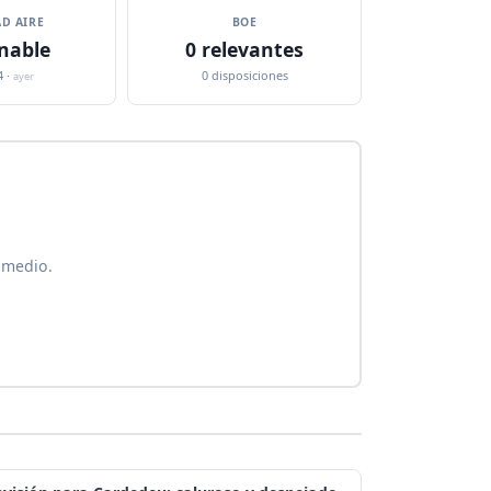
D AIRE
BOE
nable
0 relevantes
4 ·
0 disposiciones
ayer
 medio.