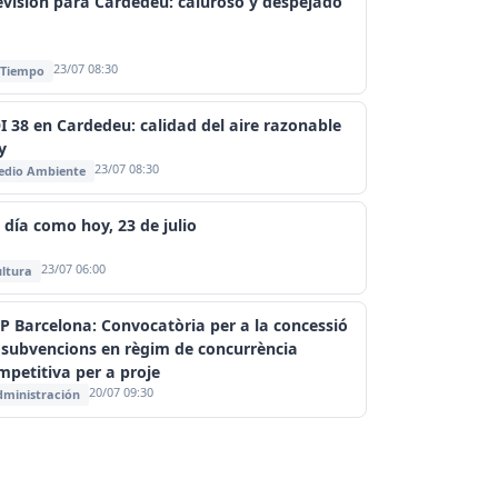
evisión para Cardedeu: caluroso y despejado
23/07 08:30
 Tiempo
I 38 en Cardedeu: calidad del aire razonable
y
23/07 08:30
edio Ambiente
 día como hoy, 23 de julio
23/07 06:00
ltura
P Barcelona: Convocatòria per a la concessió
 subvencions en règim de concurrència
mpetitiva per a proje
20/07 09:30
ministración