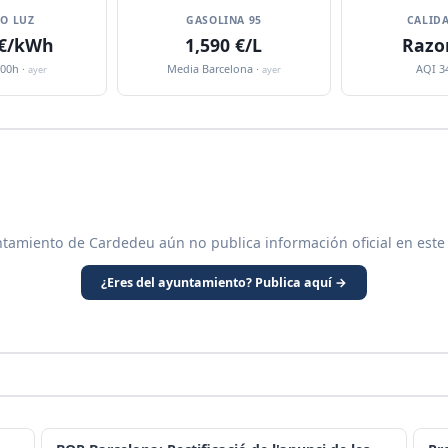
IO LUZ
GASOLINA 95
CALIDA
 €/kWh
1,590 €/L
Razo
:00h ·
Media Barcelona ·
AQI 3
ayer
ayer
ntamiento de Cardedeu aún no publica información oficial en este
¿Eres del ayuntamiento? Publica aquí →