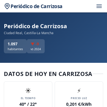
Periódico de Carrizosa
Periódico de Carrizosa
Ciudad Real, Castilla-La Mancha
1.097
▼ -9
habitantes
vs 2024
DATOS DE HOY EN CARRIZOSA
☀️
⚡
EL TIEMPO
PRECIO LUZ
40° / 22°
0,201 €/kWh