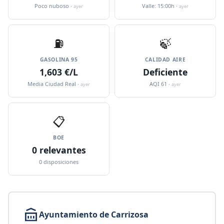
Poco nuboso ·
Valle: 15:00h ·
ayer
ayer
⛽️
🍃
GASOLINA 95
CALIDAD AIRE
1,603 €/L
Deficiente
Media Ciudad Real ·
AQI 61 ·
ayer
ayer
📋
BOE
0 relevantes
0 disposiciones
Ayuntamiento de Carrizosa