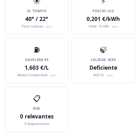
☀️
⚡
EL TIEMPO
PRECIO LUZ
40° / 22°
0,201 €/kWh
Poco nuboso ·
Valle: 15:00h ·
ayer
ayer
⛽️
🍃
GASOLINA 95
CALIDAD AIRE
1,603 €/L
Deficiente
Media Ciudad Real ·
AQI 61 ·
ayer
ayer
📋
BOE
0 relevantes
0 disposiciones