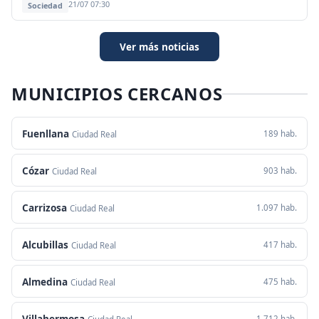
21/07 07:30
Sociedad
Ver más noticias
MUNICIPIOS CERCANOS
Fuenllana
189 hab.
Ciudad Real
Cózar
903 hab.
Ciudad Real
Carrizosa
1.097 hab.
Ciudad Real
Alcubillas
417 hab.
Ciudad Real
Almedina
475 hab.
Ciudad Real
Villahermosa
1.712 hab.