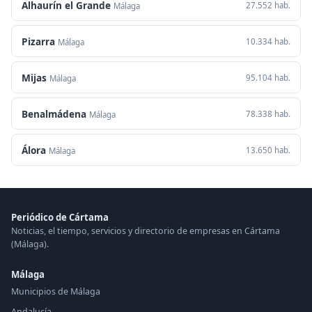
Alhaurín el Grande
27.552 hab.
Málaga
Pizarra
10.334 hab.
Málaga
Mijas
95.104 hab.
Málaga
Benalmádena
78.338 hab.
Málaga
Álora
13.650 hab.
Málaga
Periódico de Cártama
Noticias, el tiempo, servicios y directorio de empresas en Cártama
(Málaga).
Málaga
Municipios de Málaga
Andalucía