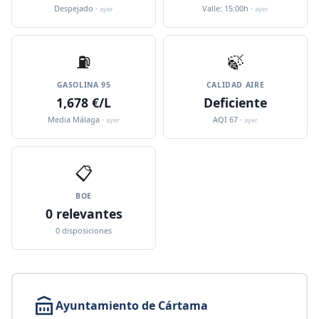
Despejado ·
Valle: 15:00h ·
ayer
ayer
⛽️
🍃
GASOLINA 95
CALIDAD AIRE
1,678 €/L
Deficiente
Media Málaga ·
AQI 67 ·
ayer
ayer
📋
BOE
0 relevantes
0 disposiciones
Ayuntamiento de Cártama