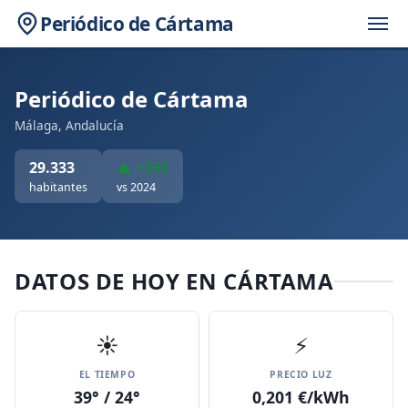
Periódico de Cártama
Periódico de Cártama
Málaga, Andalucía
29.333
▲ +399
habitantes
vs 2024
DATOS DE HOY EN CÁRTAMA
☀️
⚡
EL TIEMPO
PRECIO LUZ
39° / 24°
0,201 €/kWh