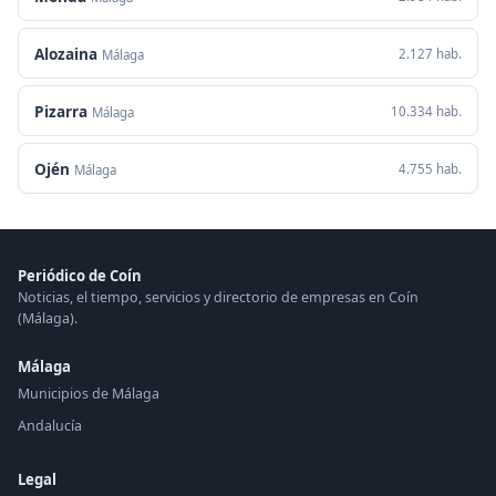
Alozaina
2.127 hab.
Málaga
Pizarra
10.334 hab.
Málaga
Ojén
4.755 hab.
Málaga
Periódico de Coín
Noticias, el tiempo, servicios y directorio de empresas en Coín
(Málaga).
Málaga
Municipios de Málaga
Andalucía
Legal