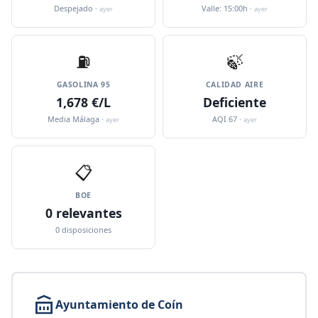
Despejado ·
Valle: 15:00h ·
ayer
ayer
⛽️
🍃
GASOLINA 95
CALIDAD AIRE
1,678 €/L
Deficiente
Media Málaga ·
AQI 67 ·
ayer
ayer
📋
BOE
0 relevantes
0 disposiciones
Ayuntamiento de Coín