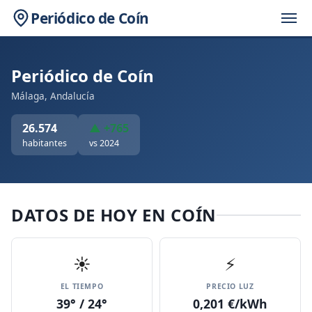
Periódico de Coín
Periódico de Coín
Málaga, Andalucía
26.574
▲ +765
habitantes
vs 2024
DATOS DE HOY EN COÍN
☀️
⚡
EL TIEMPO
PRECIO LUZ
39° / 24°
0,201 €/kWh