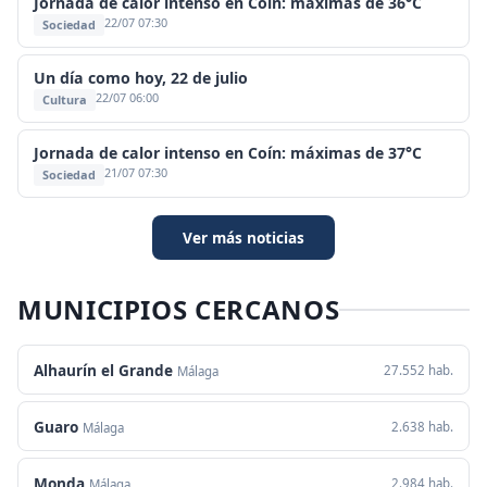
Jornada de calor intenso en Coín: máximas de 36°C
22/07 07:30
Sociedad
Un día como hoy, 22 de julio
22/07 06:00
Cultura
Jornada de calor intenso en Coín: máximas de 37°C
21/07 07:30
Sociedad
Ver más noticias
MUNICIPIOS CERCANOS
Alhaurín el Grande
27.552 hab.
Málaga
Guaro
2.638 hab.
Málaga
Monda
2.984 hab.
Málaga