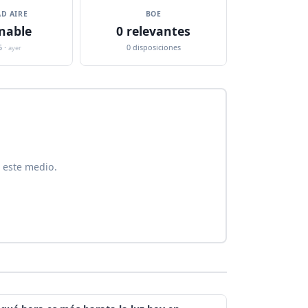
D AIRE
BOE
nable
0 relevantes
5 ·
0 disposiciones
ayer
 este medio.