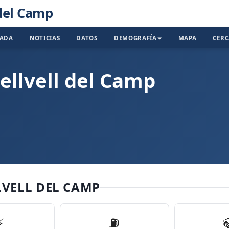
 del Camp
TADA
NOTICIAS
DATOS
DEMOGRAFÍA
MAPA
CER
ellvell del Camp
LVELL DEL CAMP
⚡
⛽️
