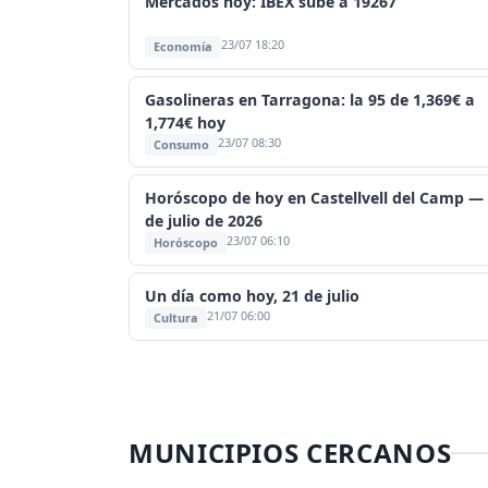
Mercados hoy: IBEX sube a 19267
23/07 18:20
Economía
Gasolineras en Tarragona: la 95 de 1,369€ a
1,774€ hoy
23/07 08:30
Consumo
Horóscopo de hoy en Castellvell del Camp —
de julio de 2026
23/07 06:10
Horóscopo
Un día como hoy, 21 de julio
21/07 06:00
Cultura
MUNICIPIOS CERCANOS