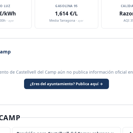
IO LUZ
GASOLINA 95
CALIDA
 €/kWh
1,614 €/L
Razo
:00h ·
Media Tarragona ·
AQI 3
ayer
ayer
 Camp
ento de Castellvell del Camp aún no publica información oficial en
¿Eres del ayuntamiento? Publica aquí →
 CAMP