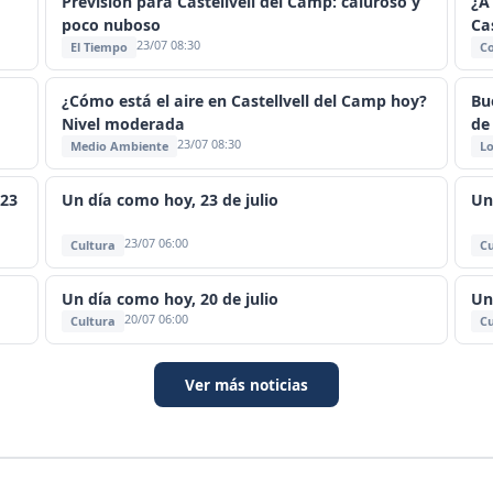
Previsión para Castellvell del Camp: caluroso y
¿A
poco nuboso
Ca
23/07 08:30
El Tiempo
C
¿Cómo está el aire en Castellvell del Camp hoy?
Bu
Nivel moderada
de
23/07 08:30
Medio Ambiente
Lo
 23
Un día como hoy, 23 de julio
Un
23/07 06:00
Cultura
Cu
Un día como hoy, 20 de julio
Un
20/07 06:00
Cultura
Cu
Ver más noticias