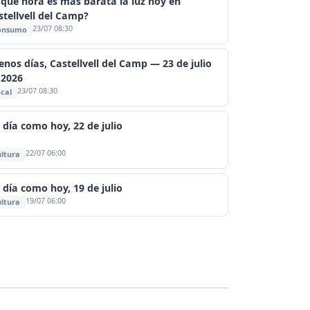
 qué hora es más barata la luz hoy en
stellvell del Camp?
23/07 08:30
onsumo
enos días, Castellvell del Camp — 23 de julio
 2026
23/07 08:30
cal
 día como hoy, 22 de julio
22/07 06:00
ltura
 día como hoy, 19 de julio
19/07 06:00
ltura