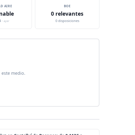
D AIRE
BOE
nable
0 relevantes
4 ·
0 disposiciones
ayer
n este medio.