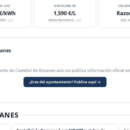
IO LUZ
GASOLINA 95
CALIDA
 €/kWh
1,590 €/L
Razo
:00h ·
Media Barcelona ·
AQI 3
ayer
ayer
sanes
nto de Castellví de Rosanes aún no publica información oficial e
¿Eres del ayuntamiento? Publica aquí →
SANES