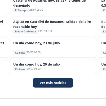
Castellví de Rosanes hoy: 33°/27° y cielos de
La
despejado
0,
23/07 08:30
El Tiempo
C
ví
AQI 38 en Castellví de Rosanes: calidad del aire
Bu
razonable hoy
de
23/07 08:30
Medio Ambiente
Lo
 23
Un día como hoy, 23 de julio
Un
23/07 06:00
Cultura
Cu
Un día como hoy, 20 de julio
Un
20/07 06:00
Cultura
Cu
Ver más noticias