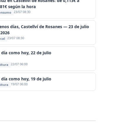
 luz en Castellví de Rosanes: de 0,113€ a
381€ según la hora
23/07 08:30
onsumo
enos días, Castellví de Rosanes — 23 de julio
 2026
23/07 08:30
cal
 día como hoy, 22 de julio
22/07 06:00
ltura
 día como hoy, 19 de julio
19/07 06:00
ltura