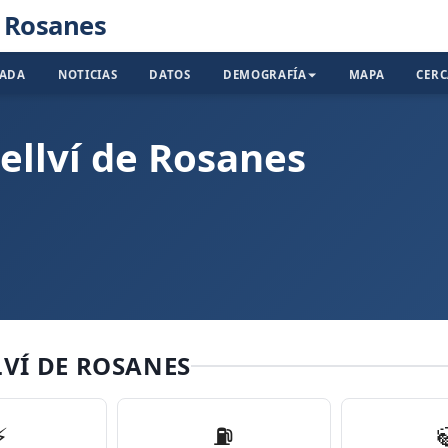
e Rosanes
TADA
NOTICIAS
DATOS
DEMOGRAFÍA
MAPA
CER
ellví de Rosanes
LVÍ DE ROSANES
⚡
⛽️
