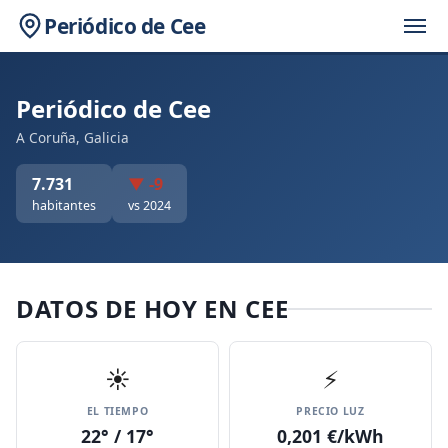
Periódico de Cee
Periódico de Cee
A Coruña, Galicia
7.731
▼ -9
habitantes
vs 2024
DATOS DE HOY EN CEE
☀️
⚡
EL TIEMPO
PRECIO LUZ
22° / 17°
0,201 €/kWh