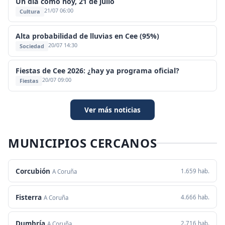
Un día como hoy, 21 de julio
21/07 06:00
Cultura
Alta probabilidad de lluvias en Cee (95%)
20/07 14:30
Sociedad
Fiestas de Cee 2026: ¿hay ya programa oficial?
20/07 09:00
Fiestas
Ver más noticias
MUNICIPIOS CERCANOS
Corcubión
1.659 hab.
A Coruña
Fisterra
4.666 hab.
A Coruña
Dumbría
2.716 hab.
A Coruña