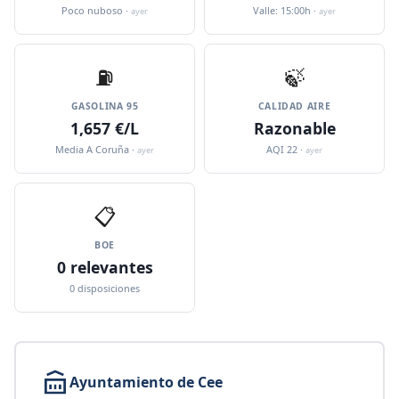
Poco nuboso ·
Valle: 15:00h ·
ayer
ayer
⛽️
🍃
GASOLINA 95
CALIDAD AIRE
1,657 €/L
Razonable
Media A Coruña ·
AQI 22 ·
ayer
ayer
📋
BOE
0 relevantes
0 disposiciones
Ayuntamiento de Cee