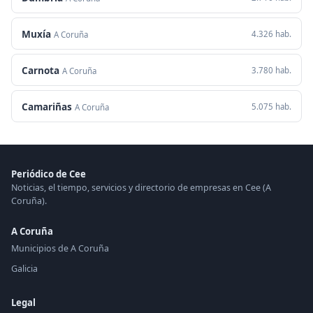
Muxía
4.326 hab.
A Coruña
Carnota
3.780 hab.
A Coruña
Camariñas
5.075 hab.
A Coruña
Periódico de Cee
Noticias, el tiempo, servicios y directorio de empresas en Cee (A
Coruña).
A Coruña
Municipios de A Coruña
Galicia
Legal