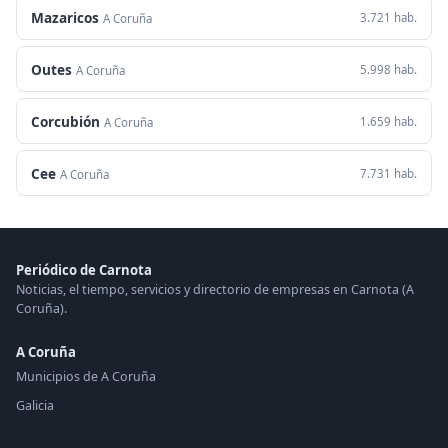
Mazaricos
3.721 hab.
A Coruña
Outes
5.998 hab.
A Coruña
Corcubión
1.659 hab.
A Coruña
Cee
7.731 hab.
A Coruña
Periódico de Carnota
Noticias, el tiempo, servicios y directorio de empresas en Carnota (A
Coruña).
A Coruña
Municipios de A Coruña
Galicia