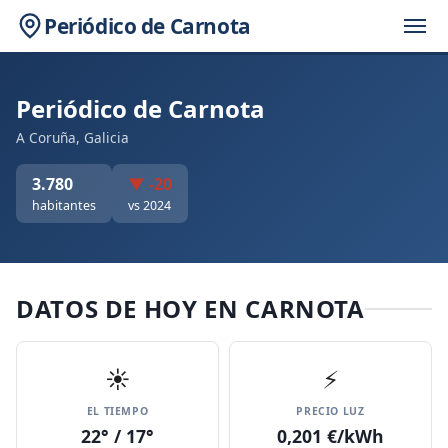
Periódico de Carnota
Periódico de Carnota
A Coruña, Galicia
3.780
▼ -20
habitantes
vs 2024
DATOS DE HOY EN CARNOTA
☀️
⚡
EL TIEMPO
PRECIO LUZ
22° / 17°
0,201 €/kWh