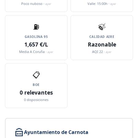
Poco nuboso ·
Valle: 15:00h ·
ayer
ayer
⛽️
🍃
GASOLINA 95
CALIDAD AIRE
1,657 €/L
Razonable
Media A Coruña ·
AQI 22 ·
ayer
ayer
📋
BOE
0 relevantes
0 disposiciones
Ayuntamiento de Carnota