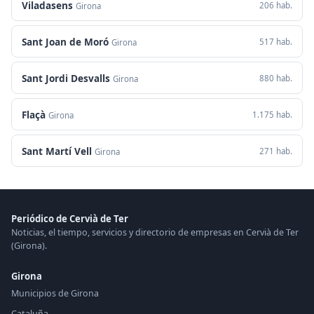
Viladasens
206 hab.
Girona
Sant Joan de Moró
517 hab.
Girona
Sant Jordi Desvalls
880 hab.
Girona
Flaçà
1.175 hab.
Girona
Sant Martí Vell
271 hab.
Girona
Periódico de Cervià de Ter
Noticias, el tiempo, servicios y directorio de empresas en Cervià de Ter
(Girona).
Girona
Municipios de Girona
Cataluña