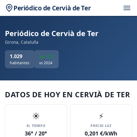
Periódico de Cervià de Ter
Periódico de Cervià de Ter
Girona, Cataluña
1.029
▲ +32
habitantes
vs 2024
DATOS DE HOY EN CERVIÀ DE TER
☀️
⚡
EL TIEMPO
PRECIO LUZ
36° / 20°
0,201 €/kWh