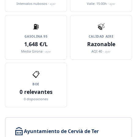
Intervalos nubosos ·
Valle: 15:00h ·
ayer
ayer
⛽️
🍃
GASOLINA 95
CALIDAD AIRE
1,648 €/L
Razonable
Media Girona ·
AQI 40 ·
ayer
ayer
📋
BOE
0 relevantes
0 disposiciones
Ayuntamiento de Cervià de Ter